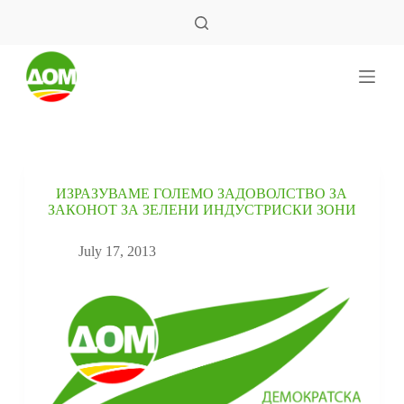
S
k
i
p
t
o
c
o
n
t
e
ИЗРАЗУВАМЕ ГОЛЕМО ЗАДОВОЛСТВО ЗА
n
ЗАКОНОТ ЗА ЗЕЛЕНИ ИНДУСТРИСКИ ЗОНИ
t
July 17, 2013