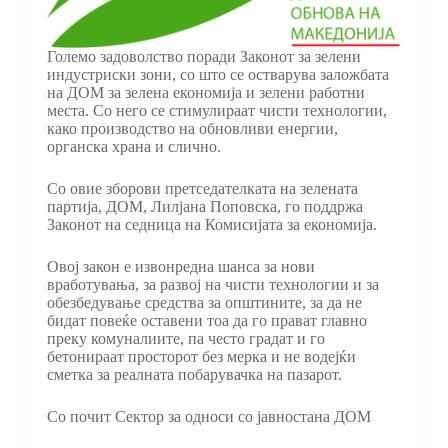
Големо задоволство поради Законот за зелени
индустриски зони, со што се остварува заложбата
на ДОМ за зелена економија и зелени работни
места. Со него се стимулираат чисти технологии,
како производство на обновливи енергии,
органска храна и слично.
Со овие зборови претседателката на зелената
партија, ДОМ, Лилјана Поповска, го поддржа
Законот на седница на Комисијата за економија.
Овој закон е извонредна шанса за нови
вработувања, за развој на чисти технологии и за
обезбедување средства за општините, за да не
бидат повеќе оставени тоа да го прават главно
преку комуналиите, па често градат и го
бетонираат просторот без мерка и не водејќи
сметка за реалната побарувачка на пазарот.
Со почит Сектор за односи со јавностана ДОМ