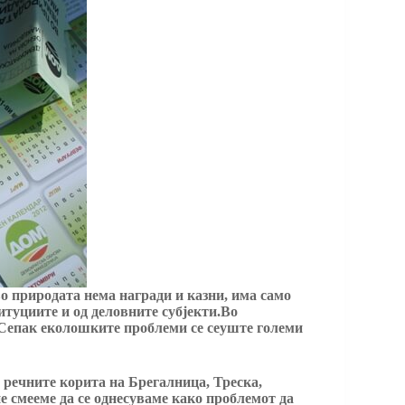
о природата нема награди и казни, има само
итуциите и од деловните субјекти.Во
. Сепак еколошките проблеми се сеуште големи
речните корита на Брегалница, Треска,
не смееме да се однесуваме како проблемот да