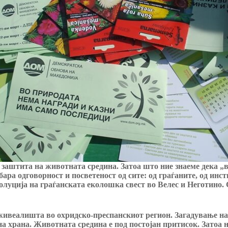
заштита на животната средина. Затоа што ние знаеме дека „в
ра одговорност и посветеност од сите: од граѓаните, од инст
волуција на граѓанската еколошка свест во Велес и Неготино
ивеалишта во охридско-преспанскиот регион. Загадување на 
на храна. Животната средина е под постојан притисок. Затоа 