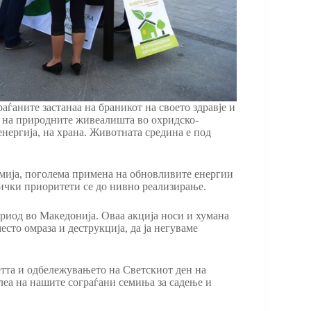
аѓаните застанаа на браникот на своето здравје и
е на природните живеалишта во охридско-
енергија, на храна. Животната средина е под
омија, поголема примена на обновливите енергии
итички приоритети се до нивно реализирање.
ериод во Македонија. Оваа акција носи и хумана
сто омраза и деструкција, да ја негуваме
тта и одбележувањето на Светскиот ден на
леа на нашите сограѓани семиња за садење и