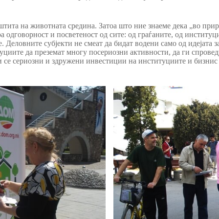
штита на животната средина. Затоа што ние знаеме дека „во прир
 одговорност и посветеност од сите: од граѓаните, од институци
 Деловните субјекти не смеат да бидат водени само од идејата за
уциите да преземат многу посериозни активности, да ги спровед
и се сериозни и здружени инвестиции на институциите и бизнис 