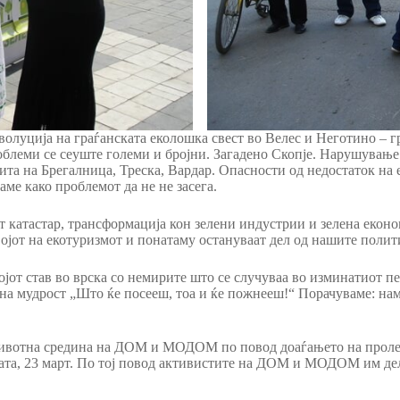
олуција на граѓанската еколошка свест во Велес и Неготино – гр
облеми се сеуште големи и бројни. Загадено Скопје. Нарушувањ
та на Брегалница, Треска, Вардар. Опасности од недостаток на 
аме како проблемот да не не засега.
т катастар, трансформација кон зелени индустрии и зелена екон
звојот на екотуризмот и понатаму остануваат дел од нашите пол
јот став во врска со немирите што се случуваа во изминатиот п
на мудрост „Што ќе посееш, тоа и ќе пожнееш!“ Порачуваме: наме
 животна средина на ДОМ и МОДОМ по повод доаѓањето на проле
јата, 23 март. По тој повод активистите на ДОМ и МОДОМ им де