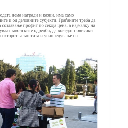
одата нема награди и казни, има само
ите и од деловните субјекти. Граѓаните треба да
 создавање профит по секоја цена, а најмалку на
уваат законските одредби, да воведат повисоки
секторот за заштита и унапредување на