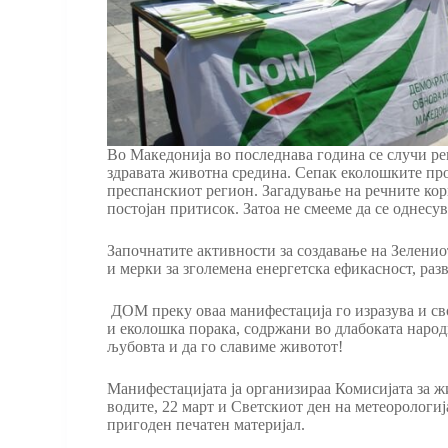
Во Македонија во последнава година се случи рев
здравата животна средина. Сепак еколошките пр
преспанскиот регион. Загадување на речните кори
постојан притисок. Затоа не смееме да се однесув
Започнатите активности за создавање на Зеленио
и мерки за зголемена енергетска ефикасност, ра
ДОМ преку оваа манифестација го изразува и сво
и еколошка порака, содржани во длабоката народ
љубовта и да го славиме животот!
Манифестацијата ја организираа Комисијата за
водите, 22 март и Светскиот ден на метеорологи
пригоден печатен материјал.