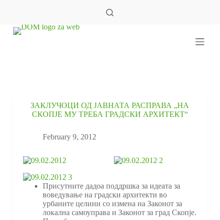
S
k
i
p
t
o
c
o
n
t
e
ЗАКЛУЧОЦИ ОД ЈАВНАТА РАСПРАВА „НА
n
СКОПЈЕ МУ ТРЕБА ГРАДСКИ АРХИТЕКТ“
t
February 9, 2012
Присутните дадоа поддршка за идеата за
воведување на градски архитекти во
урбаните целини со измена на Законот за
локална самоуправа и Законот за град Скопје.