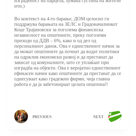
изграденост на парцела, хумана густина на жители
итн.)
Во контекст на 4-то барање, ДОМ целосно ги
поддржува барањата на ЗЕЛС и Градоначалникот
Коце Трајановски за поголема финансиска
независност на општините, преку поголеми
приходи од ДДВ – 6%, како и од дел од
персоналниот данок. Ова е единствениот начин за
да можат општините да почнат да водат политики
на одржлив економски развој и да престанат да
зависат од комуналиите, што се уплаќаат при
изградба на објекти. Ова е веројатно единствениот
ефикасен начин како општините да престанат да се
однесуваат како градежни фирми, чија главна
работа е да ја забетонираат целата општина!!
PREVIOUS
NEXT