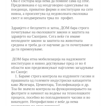
Ова е состојба која нема да помине сама од себе.
Предизвикана е од неодговорно однесување на
поединци, приватни фирми и институции на сите
нивоа, а произлегува од недоволната еколошка
свест и неодмерената трка по профит.
Здравјето е бесценето и затоа, ДОМ бара строго
почитување на еколошките закони и заштита на
здравјето на Скопјани. Сега веќе ги имаме
неоходните закони за заштита на животната
средина и треба да се научиме да ги почитуваме и
да ги применуваме.
ДОМ бара итна мобилизација на надлежните
институции и нивно дејствување пред се во 4
области кои предизвикуваат најголемо загадување
во Скопје:
1. Бараме строга контрола на издувните гасови и
прашината од големите индустриски капацитети
како Железара, Цементара, Топлификација и др.
Тоа би значело контрола на функционирањето на
филтрите и начинот на водење на технолошките
процеси, посебно во попладневните часови и во
викендите. Неприфатливо е веќе да нема
инспектори во овие термини!