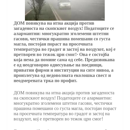
ДОМ повикува на итна акција против
загаденоста на скопскиот воздух! Податоците се
алармантни: многукратно зголемени штетни
гасови, честички прашина помешани со густа
магла, постојан пораст на просечната
температура во градот и застој на воздухот, кој е
претворен во тежок црн смог!· Ова е состојба
која нема да помине сама од себе. Предизвикана
е од неодговорно однесување на поединци,
приватни фирми и институции на сите нивоа, а
произлегува од недоволната еколошка свест и
неодмерената трка по профит.
ДОМ повикува на итна акција против загаденоста
на скопскиот воздух! Податоците се алармантни:
многукратно зголемени штетни гасови, честички
прашина помешани со густа магла, постојан пораст
на просечната температура во градот и застој на
воздухот, кој е претворен во тежок црн смог!