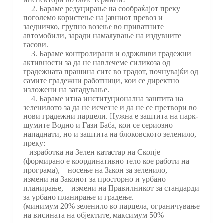
2. Бараме редуцирање на сообраќајот преку
поголемо користење на јавниот превоз и
заедничко, групно возење во приватните
автомобили, заради намалување на издувните
гасови.
3. Бараме контролирани и одржливи градежни
активности за да не навлечеме силикоза од
градежната прашина сите во градот, почнувајќи од
самите градежни работници, кои се директно
изложени на загадување.
4. Бараме итна институционална заштита на
зеленилото за да не исчезне и да не се претвори во
нови градежни парцели. Нужна е заштита на парк-
шумите Водно и Гази Баба, кои се сериозно
нападнати, но и заштита на блоковското зеленило,
преку:
– изработка на Зелен катастар на Скопје
(формирано е координативно тело кое работи на
програма), – носење на Закон за зеленило, –
измени на Законот за просторно и урбано
планирање, – измени на Правилникот за стандарди
за урбано планирање и градење.
(минимум 20% зеленило во парцела, ограничување
на висината на објектите, максимум 50%