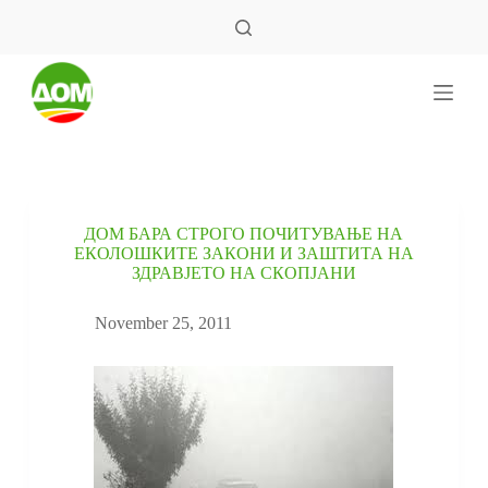
S
k
i
p
t
o
c
o
n
t
e
ДОМ БАРА СТРОГО ПОЧИТУВАЊЕ НА
n
ЕКОЛОШКИТЕ ЗАКОНИ И ЗАШТИТА НА
t
ЗДРАВЈЕТО НА СКОПЈАНИ
November 25, 2011