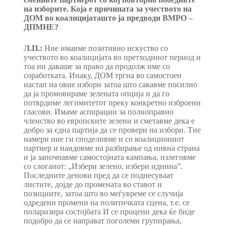
на изборите. Која е причината за учеството на
ДОМ во коалицијаташто ја предводи ВМРО –
ДПМНЕ?
Л.П.:
Ние имавме позитивно искуство со
учеството во коалицијата во претходниот период и
тоа ни даваше за право да продолж име со
соработката. Инаку, ДОМ тргна во самостоен
настап на овие избори затоа што сакавме посилно
да ја промовираме зелената опција и да го
потврдиме легимитетот преку конкретно изброени
гласови. Имаме аспирации за полноправно
членство во европските зелени и сметавме дека е
добро за една партија да се провери на избори. Тие
намери ние ги споделивме и со коалициониот
партнер и наидовме на разбирање од нивна страна
и ја започнавме самостојната кампања, излеговме
со слоганот: „Избери зелено, избери иднина”.
Последните денови пред да се поднесуваат
листите, дојде до промената во ставот и
позициите, затоа што во меѓувреме се случија
одредени промени на политичката сцена, т.е. се
поларизира состојбата И се процени дека ќе биде
подобро да се направат поголеми групирања,