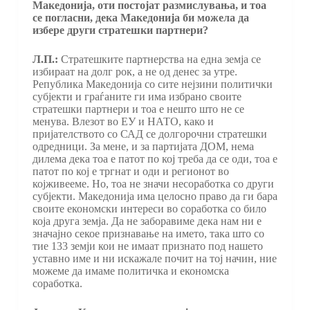
Македонија, оти постојат размислувања, и тоа
се погласни, дека Македонија би можела да
избере други стратешки партнери?
Л.П.:
Стратешките партнерства на една земја се
избираат на долг рок, а не од денес за утре.
Република Македонија со сите нејзини политички
субјекти и граѓаните ги има избрано своите
стратешки партнери и тоа е нешто што не се
менува. Влезот во ЕУ и НАТО, како и
пријателството со САД се долгорочни стратешки
одредници. За мене, и за партијата ДОМ, нема
дилема дека тоа е патот по кој треба да се оди, тоа е
патот по кој е тргнат и оди и регионот во
којживееме. Но, тоа не значи несоработка со други
субјекти. Македонија има целосно право да ги бара
своите економски интереси во соработка со било
која друга земја. Да не заборавиме дека нам ни е
значајно секое признавање на името, така што со
тие 133 земји кои не имаат признато под нашето
уставно име и ни искажале почит на тој начин, ние
можеме да имаме политичка и економска
соработка.