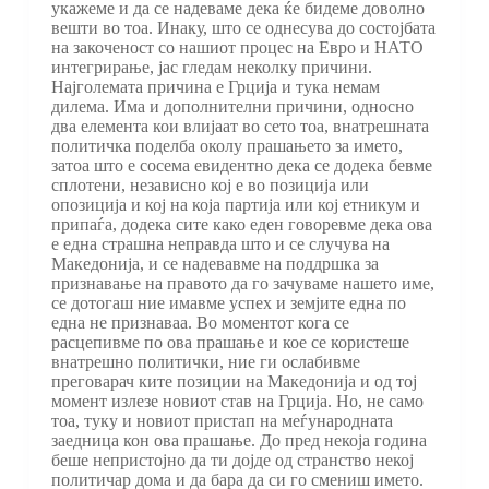
укажеме и да се надеваме дека ќе бидеме доволно
вешти во тоа. Инаку, што се однесува до состојбата
на закоченост со нашиот процес на Евро и НАТО
интегрирање, јас гледам неколку причини.
Најголемата причина е Грција и тука немам
дилема. Има и дополнителни причини, односно
два елемента кои влијаат во сето тоа, внатрешната
политичка поделба околу прашањето за името,
затоа што е сосема евидентно дека се додека бевме
сплотени, независно кој е во позиција или
опозиција и кој на која партија или кој етникум и
припаѓа, додека сите како еден говоревме дека ова
е една страшна неправда што и се случува на
Македонија, и се надевавме на поддршка за
признавање на правото да го зачуваме нашето име,
се дотогаш ние имавме успех и земјите една по
една не признаваа. Во моментот кога се
расцепивме по ова прашање и кое се користеше
внатрешно политички, ние ги ослабивме
преговарач ките позиции на Македонија и од тој
момент излезе новиот став на Грција. Но, не само
тоа, туку и новиот пристап на меѓународната
заедница кон ова прашање. До пред некоја година
беше непристојно да ти дојде од странство некој
политичар дома и да бара да си го смениш името.