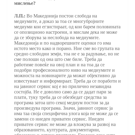
мислење?
Л.П.:
Во Македонија постои слобода на
медиумите, а доказ за тоа се многубројните
медиуми кои егзистираат, од кои барем половината
се опозиционо настроени, и мислам дека не може
да се зборува за неслобода на медиумите.
Македонија и по надворешните оценки го има
истото место како и порано. Ние сме во групата на
средно слободни земји, тоа не е за радување, но не
сме полоши од она што сме биле. Треба да
работиме повеќе на овој план и на тоа да се
подобри професионалното ниво на медиумите и
можноста на новинарите да можат објективно да
известуваат и информираат. Треба да се поработи и
на јавниот сервис кој е во прилично незавидна
состојба. Не е доволно само да се дадат пари за
плати, туку треба да се обезбедат средства за
програма затоа што секој медиум постои за да
произведува програма. Значи, јавниот сервис ја
има таа своја специфична улога која не може да се
замени со ниеден приватен сервис. Ниеден
приватен сервис не може да вложува за развој на
образованието, културата, документарни,