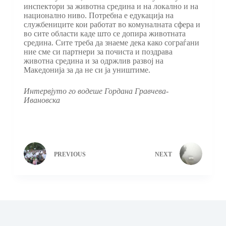
инспектори за животна средина и на локално и на
национално ниво. Потребна е едукација на
службениците кои работат во комуналната сфера и
во сите области каде што се допира животната
средина. Сите треба да знаеме дека како сограѓани
ние сме си партнери за почиста и поздрава
животна средина и за одржлив развој на
Македонија за да не си ја уништиме.
Интервјуто го водеше Гордана Гравчева-
Ивановска
PREVIOUS
NEXT