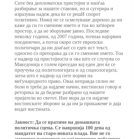
Сите беа дипломатски пристојни и наоѓаа
разбирање за нашите ставови, но и сугерира и
изразуваа надеж дека ќе се решИ спорот
позитивно. Никој не се осмелуваше дирекно да ни
каже да си го смениме името и тоа во затворен
простор, а да не зборуваме јавно. Последиве
неколку години, од 2007 година, почнаа најпрвин
поединечно, а потоа скоро сите европски
политичари да ни доаѓаат со еден ист текст,
односно со препорака да си го смениме името. Тоа
е надвор од пристојноста и ова што се случува со
Македонија е голем преседан кој еден ден ќе се
проучува од политологијата и од социологијата,
затоа што е надвор од сите норми на
меѓународното право. Оваа неправда силно не
боли и треба да најдеме начин, вистински говор и
реторика за да бидеме разбрани од нашите
пријатели во светот. Ние мора да ги најдеме
вистинските зборови за да им ја прикажеме и даја
видат вистината.
Јавност: Да се вратиме на домашната
политичка сцена. Се навршија 100 дена од
мандатот на старо-новата влада. Вие не го
сменивте партнерот со кој повторно победивте