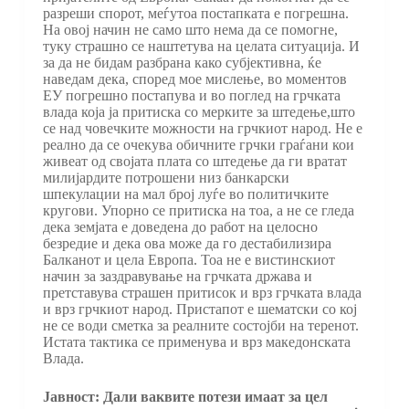
разреши спорот, меѓутоа постапката е погрешна.
На овој начин не само што нема да се помогне,
туку страшно се наштетува на целата ситуација. И
за да не бидам разбрана како субјективна, ќе
наведам дека, според мое мислење, во моментов
ЕУ погрешно постапува и во поглед на грчката
влада која ја притиска со мерките за штедење,што
се над човечките можности на грчкиот народ. Не е
реално да се очекува обичните грчки граѓани кои
живеат од својата плата со штедење да ги вратат
милијардите потрошени низ банкарски
шпекулации на мал број луѓе во политичките
кругови. Упорно се притиска на тоа, а не се гледа
дека земјата е доведена до работ на целосно
безредие и дека ова може да го дестабилизира
Балканот и цела Европа. Тоа не е вистинскиот
начин за заздравување на грчката држава и
претставува страшен притисок и врз грчката влада
и врз грчкиот народ. Пристапот е шематски со кој
не се води сметка за реалните состојби на теренот.
Истата тактика се применува и врз македонската
Влада.
Јавност: Дали ваквите потези имаат за цел