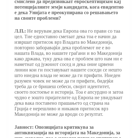
смислено да предизвикаат евроскептицизам кај
потенцијалните земји кандидати, кога евидентно
е дека Унијата е преокупирана со решавањето
на своите проблеми?
Л.П.:
Не верувам дека Европа ова го прави со таа
цел. Тие едноставно сметаат дека тоа е начин да
извршат притисок врз Владата во Македонија,
повторно заборавајќи дека проблемот не е во
нашата Влада, во нашите граѓани и во Македонија
како држава, туку дека ова е проблем што нам ни е
наметнат од јужниот сосед и дека оние црвени
линии кои ги поставуваат нашите соседи се нешто
што ниедна влада не може да ги прифати. Ниеден
разумен човек не може да ги прифати, бидејќи
треба да се бришеш себеси, својот идентитет,
своето постоење и историја. Тоа е апсурдно и затоа
чудно е зошто пријателите од Европа не увидуваат
дека вака поставено прашањето од страна на
Грција е нерешливо и никаков притисок врз
Македонија не може да вроди со резултат.
Јавност: Опозицијата критикува за
антиквизација на историјата на Македонија, за