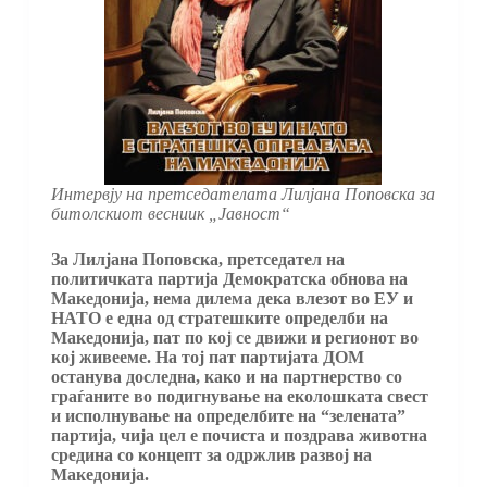
Интервју на претседателата Лилјана Поповска за
битолскиот весниик „Јавност“
За Лилјана Поповска, претседател на
политичката партија Демократска обнова на
Македонија, нема дилема дека влезот во ЕУ и
НАТО е една од стратешките определби на
Македонија, пат по кој се движи и регионот во
кој живееме. На тој пат партијата ДОМ
останува доследна, како и на партнерство со
граѓаните во подигнување на еколошката свест
и исполнување на определбите на “зелената”
партија, чија цел е почиста и поздрава животна
средина со концепт за одржлив развој на
Македонија.