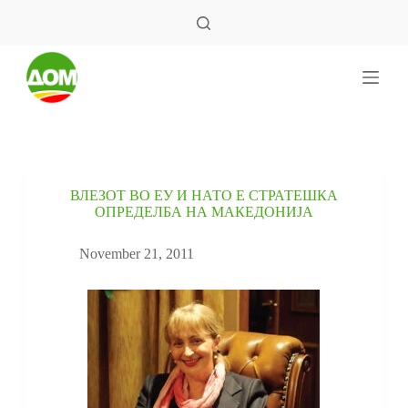
S
k
i
p
t
o
c
o
n
t
e
ВЛЕЗОТ ВО ЕУ И НАТО Е СТРАТЕШКА
n
ОПРЕДЕЛБА НА МАКЕДОНИЈА
t
November 21, 2011