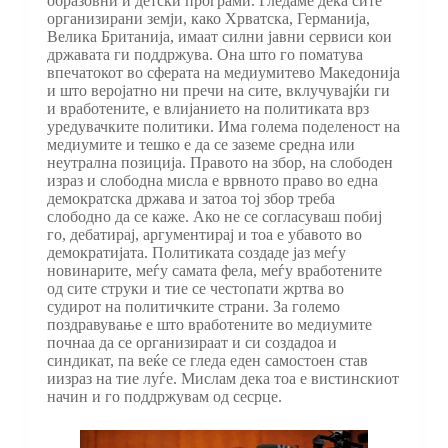
образовни и детски програми. Гледаме дека сите
организирани земји, како Хрватска, Германија,
Велика Британија, имаат силни јавни сервиси кои
државата ги поддржува. Она што го поматува
впечатокот во сферата на медиумитево Македонија
и што веројатно ни пречи на сите, вклучувајќи ги
и вработените, е влијанието на политиката врз
уредувачките политики. Има голема поделеност на
медиумите и тешко е да се заземе средна или
неутрална позиција. Правото на збор, на слободен
израз и слободна мисла е врвното право во една
демократска држава и затоа тој збор треба
слободно да се каже. Ако не се согласуваш побиј
го, дебатирај, аргументирај и тоа е убавото во
демократијата. Политиката создаде јаз меѓу
новинарите, меѓу самата фела, меѓу вработените
од сите струки и тие се честопати жртва во
судирот на политичките страни. За големо
поздравување е што вработените во медиумите
почнаа да се организираат и си создадоа и
синдикат, па веќе се гледа еден самостоен став
иизраз на тие луѓе. Мислам дека тоа е вистинскиот
начин и го поддржувам од сесрце.