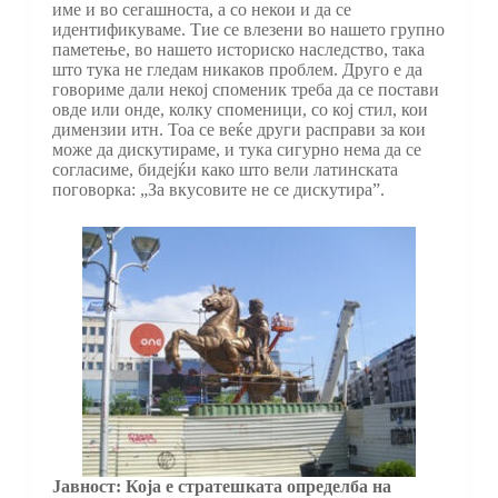
име и во сегашноста, а со некои и да се
идентификуваме. Тие се влезени во нашето групно
паметење, во нашето историско наследство, така
што тука не гледам никаков проблем. Друго е да
говориме дали некој споменик треба да се постави
овде или онде, колку споменици, со кој стил, кои
димензии итн. Тоа се веќе други расправи за кои
може да дискутираме, и тука сигурно нема да се
согласиме, бидејќи како што вели латинската
поговорка: „За вкусовите не се дискутира”.
Јавност: Која е стратешката определба на