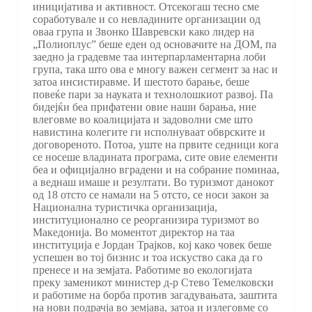
иницијатива и активност. Отсекогаш тесно сме
соработувале и со невладините организации од
оваа група и Звонко Шавревски како лидер на
„Полиоплус” беше еден од основачите на ДОМ, па
заедно ја градевме таа интерпарламентарна лоби
група, така што ова е многу важен сегмент за нас и
затоа инсистиравме. И шестото барање, беше
повеќе пари за науката и технолошкиот развој. Па
бидејќи беа прифатени овие наши барања, ние
влеговме во коалицијата и задоволни сме што
навистина колегите ги исполнуваат обврските и
договореното. Потоа, уште на првите седници кога
се носеше владината програма, сите овие елементи
беа и официјално вградени и на собрание поминаа,
а веднаш имаше и резултати. Во туризмот данокот
од 18 отсто се намали на 5 отсто, се носи закон за
Национална туристичка организација,
институционално се реорганизира туризмот во
Македонија. Во моментот директор на таа
институција е Јордан Трајков, кој како човек беше
успешен во тој бизнис и тоа искуство сака да го
пренесе и на земјата. Работиме во екологијата
преку заменикот министер д-р Стево Темелковски
и работиме на борба против загадувањата, заштита
на нови подрачја во земјава, затоа и излеговме со