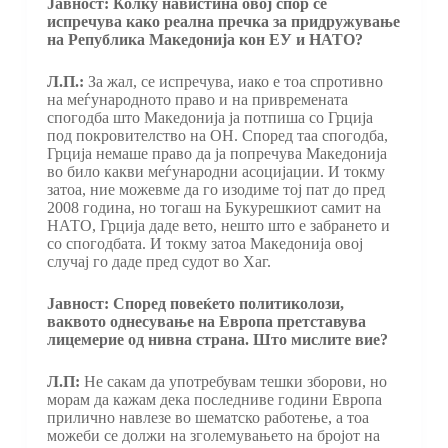
Јавност: Колку навистина овој спор се
испречува како реална пречка за придружување
на Република Македонија кон ЕУ и НАТО?
Л.П.:
За жал, се испречува, иако е тоа спротивно
на меѓународното право и на привремената
спогодба што Македонија ја потпиша со Грција
под покровителство на ОН. Според таа спогодба,
Грција немаше право да ја попречува Македонија
во било какви меѓународни асоцијации. И токму
затоа, ние можевме да го изодиме тој пат до пред
2008 година, но тогаш на Букурешкиот самит на
НАТО, Грција даде вето, нешто што е забрането и
со спогодбата. И токму затоа Македонија овој
случај го даде пред судот во Хаг.
Јавност: Според повеќето политиколози,
ваквото однесување на Европа претставува
лицемерие од нивна страна. Што мислите вие?
Л.П:
Не сакам да употребувам тешки зборови, но
морам да кажам дека последниве години Европа
прилично навлезе во шематско работење, а тоа
можеби се должи на зголемувањето на бројот на