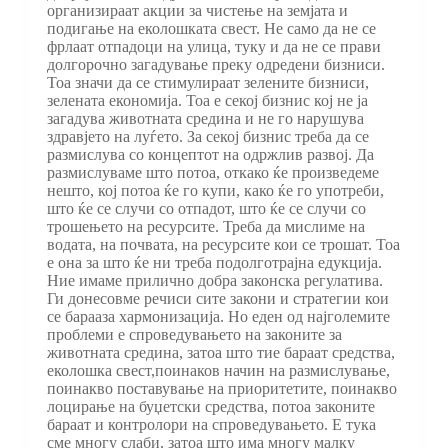
организираат акции за чистење на земјата и
подигање на еколошката свест. Не само да не се
фрлаат отпадоци на улица, туку и да не се прави
долгорочно загадување преку одредени бизниси.
Тоа значи да се стимулираат зелените бизниси,
зелената економија. Тоа е секој бизнис кој не ја
загадува животната средина и не го нарушува
здравјето на луѓето. За секој бизнис треба да се
размислува со концептот на одржлив развој. Да
размислуваме што потоа, откако ќе произведеме
нешто, кој потоа ќе го купи, како ќе го употреби,
што ќе се случи со отпадот, што ќе се случи со
трошењето на ресурсите. Треба да мислиме на
водата, на почвата, на ресурсите кои се трошат. Тоа
е она за што ќе ни треба подолготрајна едукција.
Ние имаме прилично добра законска регулатива.
Ги донесовме речиси сите закони и стратегии кои
се барааза хармонизација. Но еден од најголемите
проблеми е спроведувањето на законите за
животната средина, затоа што тие бараат средства,
еколошка свест,поинаков начин на размислување,
поинакво поставување на приоритетите, поинакво
лоцирање на буџетски средства, потоа законите
бараат и контролори на спроведувањето. Е тука
сме многу слаби, затоа што има многу малку