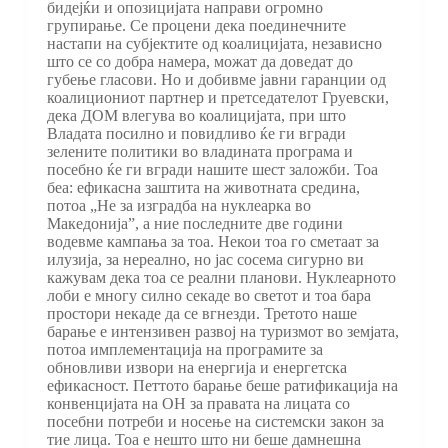
бидејќи и опозицијата направи огромно
групирање. Се процени дека поединечните
настапи на субјектите од коалицијата, независно
што се со добра намера, можат да доведат до
губење гласови. Но и добивме јавни гаранции од
коалициониот партнер и претседателот Груевски,
дека ДОМ влегува во коалицијата, при што
Владата посилно и повидливо ќе ги вгради
зелените политики во владината програма и
посебно ќе ги вгради нашите шест заложби. Тоа
беа: ефикасна заштита на животната средина,
потоа „Не за изградба на нуклеарка во
Македонија”, а ние последните две години
водевме кампања за тоа. Некои тоа го сметаат за
илузија, за нереално, но јас сосема сигурно ви
кажувам дека тоа се реални планови. Нуклеарното
лоби е многу силно секаде во светот и тоа бара
простори некаде да се вгнезди. Третото наше
барање е интензивен развој на туризмот во земјата,
потоа имплементација на програмите за
обновливи извори на енергија и енергетска
ефикасност. Петтото барање беше ратификација на
конвенцијата на ОН за правата на лицата со
посебни потреби и носење на системски закон за
тие лица. Тоа е нешто што ни беше дамнешна