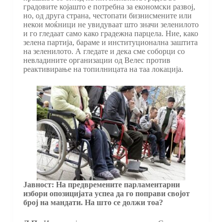
градовите којашто е потребна за економски развој,
но, од друга страна, честопати бизнисмените или
некои моќници не увидуваат што значи зеленилото
и го гледаат само како градежна парцела. Ние, како
зелена партија, бараме и институционална заштита
на зеленилото. А гледате и дека сме соборци со
невладините организации од Велес против
реактивирање на топилницата на таа локација.
Јавност: На предвремените парламентарни
избори опозицијата успеа да го поправи својот
број на мандати. На што се должи тоа?