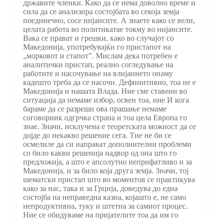
државите членки. Како да се нема доволно време и
сила да се анализира состојбата во секоја земја
поединечно, сосе нијансите. А знаете како се вели,
целата работа во политикатае токму во нијансите.
Вака се прават и грешки, како во случајот со
Македонија, употребувајќи го пристапот на
„морковот и стапот”. Мислам дека потребен е
аналитички пристап, реално согледување на
работите и насочување на влијанието онаму
кадешто треба да се насочи. Дефинитивно, тоа не е
Македонија и нашата Влада. Ние сме ставени во
ситуација да немаме избор, освен тоа, ние И кога
бараме да се разреши ова прашање немаме
соговорник одгрчка страна и тоа цела Европа го
знае. Значи, исклучена е теоретската можност да се
дојде до некакво решение сега. Тие не би се
осмелиле да си направат дополнителни проблеми
со било какви решенија надвор од она што го
предложија, а што е апсолутно неприфатливо и за
Македонија, и за било која друга земја. Значи, тој
шематски пристап што во моментов се практикува
како за нас, така и за Грција, доведува до една
состојба на неправедна казна, којашто е, не само
непродуктивна, туку и штетна за самиот процес.
Ние се обидуваме на пријателите тоа да им го