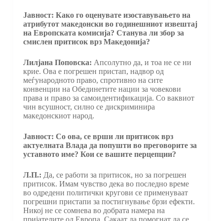
Јавност: Како го оценувате изоставувањето на
атрибутот македонски во годинешниот извештај
на Европската комисија? Станува ли збор за
смислен притисок врз Македонија?
Лилјана Поповска:
Апсолутно да, и тоа не се ни
крие. Ова е погрешен пристап, надвор од
меѓународното право, спротивно на сите
конвенции на Обединетите нации за човекови
права и право за самоидентификација. Со ваквиот
чин всушност, силно се дискриминира
македонскиот народ.
Јавност: Со ова, се врши ли притисок врз
актуелната Влада да попушти во преговорите за
уставното име? Кои се вашите перцепции?
Л.П.:
Да, се работи за притисок, но за погрешен
притисок. Имам чувство дека во последно време
во одредени политички кругови се применуваат
погрешни пристапи за постигнување брзи ефекти.
Никој не се сомнева во добрата намера на
пријателите од Европа. Сакаат да помогнат да се