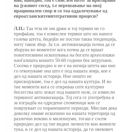
нив, наводно, тоа е смислен потег за иритирање
на јужниот сосед, т.е нерешавање на овој
ирационален спор и со тоа оддалечување од
евроатланскитеинтегративни процеси?
Л.П.:
Таа теза не им држи и тој термин не го
прифаќам, тоа е измислен термин што ни нанесе
голема штета, бидејќи не постои таква тенденција,
ниту таков збор. За т.н. антиквизација почна да се
зборува во моментот кога почна да се вршат
поинтензивни ископувања на богати археолошки
наоѓалишта коишто 50-60 години беа затрупани.
Сосема е природно и не е на ничија штета ако ние
го откопуваме она што е под нашата земја, кое е
дел од нашата историја. Ние ништо не
присвојуваме, тоа е дел од нашата култура. И во
тие моменти кога се откриваа сите културни
богатства што лежат под нашите нозе, се измисли
терминот антиквизација. Тој сега се употребува и
за изградба на одредени споменици кои се
поврзуваат со поранешните периоди. Мислам дека
доколку имаме ископини на нашата територија од
различни векови и милениуми, тогаш е сосем
природно дел од тие видни личности кои живееле
тука, и се дел од нашата историја, да ги овековеч