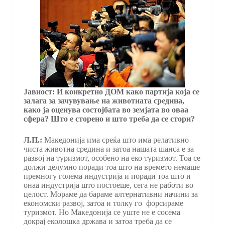
Јавност: И конкретно ДОМ како партија која се
залага за зачувување на животната средина,
како ја оценува состојбата во земјата во оваа
сфера? Што е сторено и што треба да се стори?
Л.П.:
Македонија има среќа што има релативно
чиста животна средина и затоа нашата шанса е за
развој на туризмот, особено на еко туризмот. Тоа се
должи делумно поради тоа што на времето немаше
премногу голема индустрија и поради тоа што и
онаа индустрија што постоеше, сега не работи во
целост. Мораме да бараме алтернативни начини за
економски развој, затоа и толку го форсираме
туризмот. Но Македонија се уште не е сосема
докрај еколошка држава и затоа треба да се