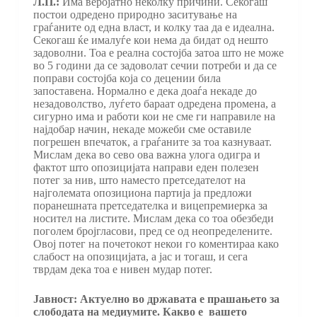
Л.П.:
Има веројатно неколку причини. Секогаш
постои одредено природно заситување на
граѓаните од една власт, и колку таа да е идеална.
Секогаш ќе ималуѓе кои нема да бидат од нешто
задоволни. Тоа е реална состојба затоа што не може
во 5 години да се задоволат сечии потреби и да се
поправи состојба која со децении била
запоставена. Нормално е дека доаѓа некаде до
незадоволство, луѓето бараат одредена промена, а
сигурно има и работи кои не сме ги направиле на
најдобар начин, некаде можеби сме оставиле
погрешен впечаток, а граѓаните за тоа казнуваат.
Мислам дека во сево ова важна улога одигра и
фактот што опозицијата направи еден полезен
потег за нив, што наместо претседателот на
најголемата опозициона партија ја предложи
поранешната претседателка и вицепремиерка за
носител на листите. Мислам дека со тоа обезбеди
поголем бројгласови, пред се од неопределените.
Овој потег на почетокот некои го коментираа како
слабост на опозицијата, а јас и тогаш, и сега
тврдам дека тоа е нивен мудар потег.
Јавност: Актуелно во државата е прашањето за
слободата на медиумите. Какво е вашето