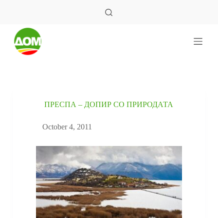
S
k
i
p
t
o
c
o
n
t
e
ПРЕСПА – ДОПИР СО ПРИРОДАТА
n
t
October 4, 2011