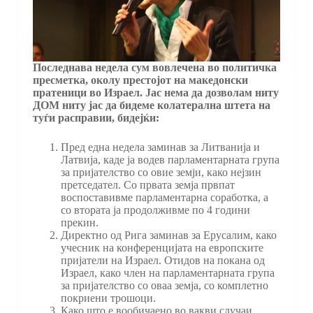
Последнава недела сум вовлечена во политичка
пресметка, околу престојот на македонски
пратеници во Израел. Јас нема да дозволам ниту
ДОМ ниту јас да бидеме колатерална штета на
туѓи расправии, бидејќи:
Пред една недела заминав за Литванија и
Латвија, каде ја водев парламентарната група
за пријателство со овие земји, како нејзин
претседател. Со првата земја првпат
воспоставивме парламентарна соработка, а
со втората ја продолживме по 4 години
прекин.
Директно од Рига заминав за Ерусалим, како
учесник на конференцијата на европските
пријатели на Израел. Отидов на покана од
Израел, како член на парламентарната група
за пријателство со оваа земја, со комплетно
покриени трошоци.
Како што е вообичаено во вакви случаи