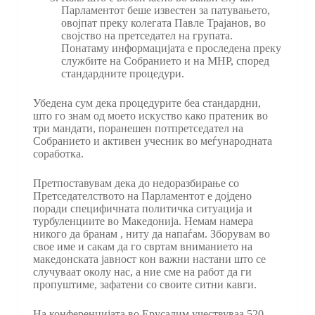
Парламентот беше известен за патувањето,
овојпат преку колегата Павле Трајанов, во
својство на претседател на групата.
Понатаму информацијата е проследена преку
службите на Собранието и на МНР, според
стандардните процедури.
Убедена сум дека процедурите беа стандардни,
што го знам од моето искуство како пратеник во
три мандати, поранешен потпретседател на
Собранието и активен учесник во меѓународната
соработка.
Претпоставувам дека до недоразбирање со
Претседателството на Парламентот е дојдено
поради специфичната политичка ситуација и
турбуленциите во Македонија. Немам намера
никого да бранам , ниту да напаѓам. Зборувам во
свое име и сакам да го свртам вниманието на
македонската јавност кон важни настани што се
случуваат околу нас, а ние сме на работ да ги
пропуштиме, зафатени со своите ситни кавги.
На конференцијата во Ерусалим учествуваа 520