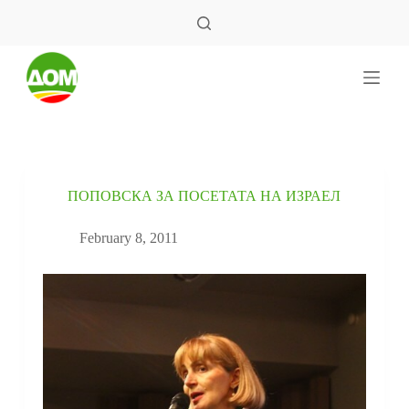
S
k
i
p
t
o
c
o
n
t
e
ПОПОВСКА ЗА ПОСЕТАТА НА ИЗРАЕЛ
n
t
February 8, 2011