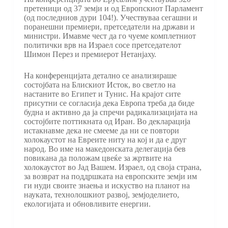
претеници од 37 земји и од Европскиот Парламент
(од последниов дури 104!). Учествуваа сегашни и
поранешни премиери, претседатели на држави и
министри. Имавме чест да го чуеме комплетниот
политички врв на Израел сосе претседателот
Шимон Перез и премиерот Нетанјаху.
На конференцијата детално се анализираше
состојбата на Блискиот Исток, во светло на
настаните во Египет и Тунис. На крајот сите
присутни се согласија дека Европа треба да биде
будна и активно да ја спречи радикализацијата на
состојбите поттикната од Иран. Во декларација
истакнавме дека не смееме да ни се повтори
холокаустот на Евреите ниту на кој и да е друг
народ. Во име на македонската делегација бев
повикана да положам цвеќе за жртвите на
холокаустот во Јад Вашем. Израел, од своја страна,
за возврат на поддршката на европските земји им
ги нуди своите знаења и искуство на планот на
науката, технолошкиот развој, земјоделието,
екологијата и обновливите енергии.