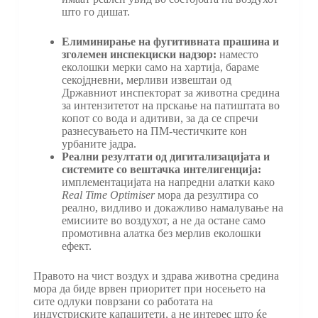
што го дишат.
Елиминирање на фугитивната прашина и
зголемен инспекциски надзор:
наместо
еколошки мерки само на хартија, бараме
секојдневни, мерливи извештаи од
Државниот инспекторат за животна средина
за интензитетот на прскање на патиштата во
копот со вода и адитиви, за да се спречи
разнесувањето на ПМ-честичките кон
урбаните јадра.
Реални резултати од дигитализацијата и
системите со вештачка интелигенција:
имплементацијата на напредни алатки како
Real Time Optimiser
мора да резултира со
реално, видливо и докажливо намалување на
емисиите во воздухот, а не да остане само
промотивна алатка без мерлив еколошки
ефект.
Правото на чист воздух и здрава животна средина
мора да биде врвен приоритет при носењето на
сите одлуки поврзани со работата на
индустриските капацитети, а не интерес што ќе