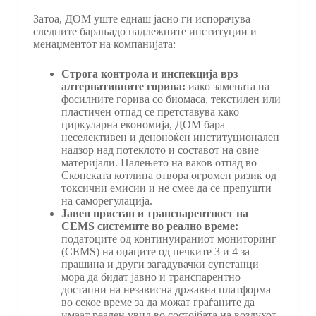
Затоа, ДОМ уште еднаш јасно ги испорачува
следните барањадо надлежните институции и
менаџментот на компанијата:
Строга контрола и инспекција врз
алтернативните горива:
иако замената на
фосилните горива со биомаса, текстилен или
пластичен отпад се претставува како
циркуларна економија, ДОМ бара
неселективен и деноноќен институционален
надзор над потеклото и составот на овие
материјали. Палењето на ваков отпад во
Скопската котлина отвора огромен ризик од
токсични емисии и не смее да се препушти
на саморегулација.
Јавен пристап и транспарентност на
CEMS системите во реално време:
податоците од континуираниот мониторинг
(CEMS) на оџаците од печките 3 и 4 за
прашина и други загадувачки супстанци
мора да бидат јавно и транспарентно
достапни на независна државна платформа
во секое време за да можат граѓаните да
имаат реален увид во состојбата на воздухот