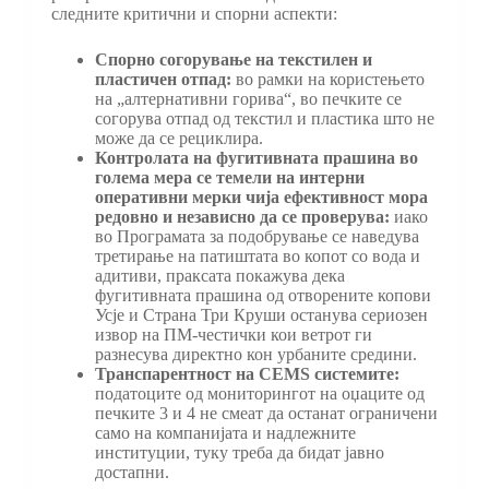
следните критични и спорни аспекти:
Спорно согорување на текстилен и
пластичен отпад:
во рамки на користењето
на „алтернативни горива“, во печките се
согорува отпад од текстил и пластика што не
може да се рециклира.
Контролата на фугитивната прашина во
голема мера се темели на интерни
оперативни мерки чија ефективност мора
редовно и независно да се проверува:
иако
во Програмата за подобрување се наведува
третирање на патиштата во копот со вода и
адитиви, праксата покажува дека
фугитивната прашина од отворените копови
Усје и Страна Три Круши останува сериозен
извор на ПМ-честички кои ветрот ги
разнесува директно кон урбаните средини.
Транспарентност на CEMS системите:
податоците од мониторингот на оџаците од
печките 3 и 4 не смеат да останат ограничени
само на компанијата и надлежните
институции, туку треба да бидат јавно
достапни.