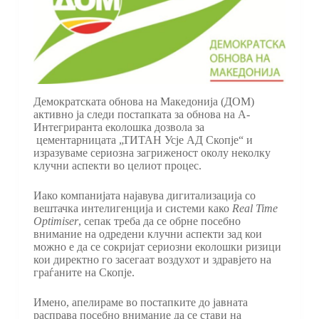
Демократската обнова на Македонија (ДОМ)
активно ја следи постапката за обнова на А-
Интегриранта еколошка дозвола за
цементарницата „ТИТАН Усје АД Скопје“ и
изразуваме сериозна загриженост околу неколку
клучни аспекти во целиот процес.
Иако компанијата најавува дигитализација со
вештачка интелигенција и системи како
Real Time
Optimiser
, сепак треба да се обрне посебно
внимание на одредени клучни аспекти зад кои
можно е да се сокријат сериозни еколошки ризици
кои директно го засегаат воздухот и здравјето на
граѓаните на Скопје.
Имено, апелираме во постапките до јавната
расправа посебно внимание да се стави на