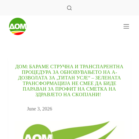
S
k
i
p
t
o
c
o
n
t
e
ДОМ: БАРАМЕ СТРУЧНА И ТРАНСПАРЕНТНА
n
ПРОЦЕДУРА ЗА ОБНОВУВАЊЕТО НА А-
t
ДОЗВОЛАТА ЗА „ТИТАН УСЈЕ“ – ЗЕЛЕНАТА
ТРАНСФОРМАЦИЈА НЕ СМЕЕ ДА БИДЕ
ПАРАВАН ЗА ПРОФИТ НА СМЕТКА НА
ЗДРАВЈЕТО НА СКОПЈАНИ!
June 3, 2026