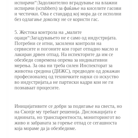
испирачи“:Задолжително вградување на влажни
испирачи (scrubbers) за фаќање на киселите гасови
и честички. Ова е стандард кој мора да се исполни
без одлагање доколку не се користи гас.
5. Жестока контрола на „малите
оџаци“:Загадувањето не е само од индустријата.
Потребни се итни, засилени контроли на
сервисите и погоните кои горат отпадно масло и
лакиран дрвен отпад. На испекторите да им се
обезбеди современа опрема за индикативни
мерења. За ова ни треба силен Инспекторат за
животна средина (ДИЖС), предводен од докажан
професионалец од техничките науки со искуство
во индустријата,а не партиски кадри кои не ги
познаваат процесите.
Иницијативите се добри за подигање на свеста, но
на Скопје му требаат решенија. Дислокацијата е
иднината, но транспарентноста, мониторингот во
живо и забраната за горење отпад се сегашноста
која мораме да ја обезбедиме.