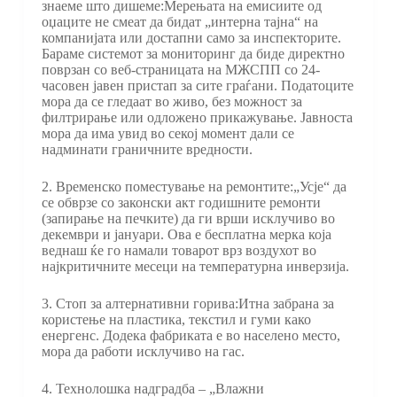
знаеме што дишеме:Мерењата на емисиите од
оџаците не смеат да бидат „интерна тајна“ на
компанијата или достапни само за инспекторите.
Бараме системот за мониторинг да биде директно
поврзан со веб-страницата на МЖСПП со 24-
часовен јавен пристап за сите граѓани. Податоците
мора да се гледаат во живо, без можност за
филтрирање или одложено прикажување. Јавноста
мора да има увид во секој момент дали се
надминати граничните вредности.
2. Временско поместување на ремонтите:„Усје“ да
се обврзе со законски акт годишните ремонти
(запирање на печките) да ги врши исклучиво во
декември и јануари. Ова е бесплатна мерка која
веднаш ќе го намали товарот врз воздухот во
најкритичните месеци на температурна инверзија.
3. Стоп за алтернативни горива:Итна забрана за
користење на пластика, текстил и гуми како
енергенс. Додека фабриката е во населено место,
мора да работи исклучиво на гас.
4. Технолошка надградба – „Влажни