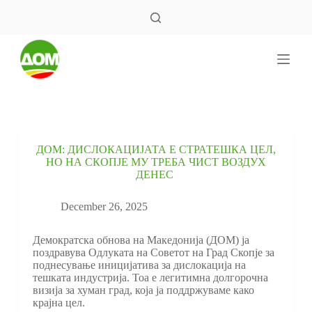
S
k
i
p
t
o
c
o
n
t
e
ДОМ: ДИСЛОКАЦИЈАТА Е СТРАТЕШКА ЦЕЛ,
n
НО НА СКОПЈЕ МУ ТРЕБА ЧИСТ ВОЗДУХ
t
ДЕНЕС
December 26, 2025
Демократска обнова на Македонија (ДОМ) ја
поздравува Одлуката на Советот на Град Скопје за
поднесување иницијатива за дислокација на
тешката индустрија. Тоа е легитимна долгорочна
визија за хуман град, која ја поддржуваме како
крајна цел.