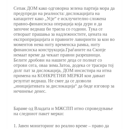
Сепак ДОМ како одговорна зелена партија мора да
предупреди на реалноста: дислокацијата на
капацитет како „Усје“ е исклучително сложена
правно-финансиска операција која дури и да
започне веднаш би траела со години. Тука се
отвораат прашања за надлежностите, цената на
експропријацијата и правните лавиринти за кои во
моментов нема ниту временска рамка, ниту
финансиска конструкција.Граѓаните на Скопје
немаат време да чекаат правни разрешници.
Белите дробови на нашите деца се полнат со
отрови сега, оваа зима.Затоа, додека се трасира тој
долг пат за дислокација, ДОМ инсистира на итна
примена на КОНКРЕТНИ МЕРКИ кои даваат
резултат веднаш. Не смее да се дозволи
„иницијативата за дислокација“ да биде изговор за
нечинење денес.
Бараме од Владата и МЖСПП итно спроведување
на следниот пакет мерки:
1. Јавен мониторинг во реално време – право да