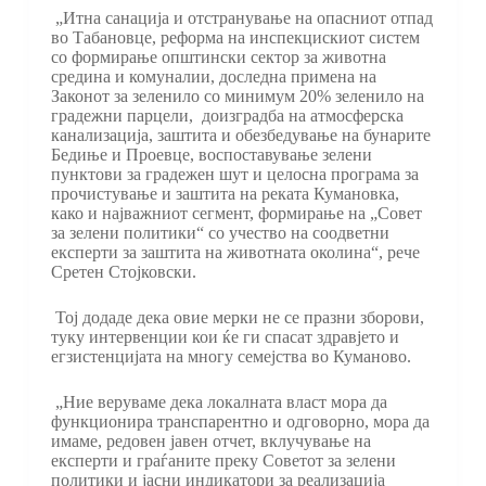
„Итна санација и отстранување на опасниот отпад
во Табановце, реформа на инспекцискиот систем
со формирање општински сектор за животна
средина и комуналии, доследна примена на
Законот за зеленило со минимум 20% зеленило на
градежни парцели, доизградба на атмосферска
канализација, заштита и обезбедување на бунарите
Бедиње и Проевце, воспоставување зелени
пунктови за градежен шут и целосна програма за
прочистување и заштита на реката Кумановка,
како и најважниот сегмент, формирање на „Совет
за зелени политики“ со учество на соодветни
експерти за заштита на животната околина“, рече
Сретен Стојковски.
Тој додаде дека овие мерки не се празни зборови,
туку интервенции кои ќе ги спасат здравјето и
егзистенцијата на многу семејства во Куманово.
„Ние веруваме дека локалната власт мора да
функционира транспарентно и одговорно, мора да
имаме, редовен јавен отчет, вклучување на
експерти и граѓаните преку Советот за зелени
политики и јасни индикатори за реализација