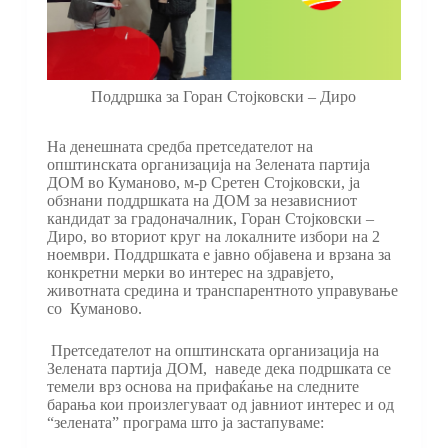
Поддршка за Горан Стојковски – Диро
На денешната средба претседателот на
општинската организација на Зелената партија
ДОМ во Куманово, м-р Сретен Стојковски, ја
обзнани поддршката на ДОМ за независниот
кандидат за градоначалник, Горан Стојковски –
Диро, во вториот круг на локалните избори на 2
ноември. Поддршката е јавно објавена и врзана за
конкретни мерки во интерес на здравјето,
животната средина и транспарентното управување
со Куманово.
Претседателот на општинската организација на
Зелената партија ДОМ, наведе дека подршката се
темели врз основа на прифаќање на следните
барања кои произлегуваат од јавниот интерес и од
“зелената” програма што ја застапуваме: