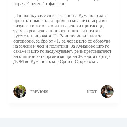
порача Сретен Стојковски.
„Ги повикуваме сите граѓани на Куманово да ја
прифатат шансата за промена која не се мери во
визуелен оптимизам или партиски притисоци,
туку во реализирани проекти што ги штитат
луѓето и природата. На 2-ри ноември гласајте
одговорно, за бројот 41, за човек што се обврзува
на зелени и чесни политики. За Куманово што го
сакаме и што го заслужуваме“, рече претседателот
на општинската организација на Зелената партија
ДОМ во Куманово, м-р Сретен Стојковски.
PREVIOUS
NEXT