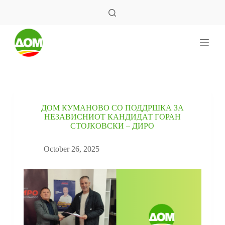
S
k
i
p
t
o
c
o
n
t
e
ДОМ КУМАНОВО СО ПОДДРШКА ЗА
n
НЕЗАВИСНИОТ КАНДИДАТ ГОРАН
t
СТОЈКОВСКИ – ДИРО
October 26, 2025