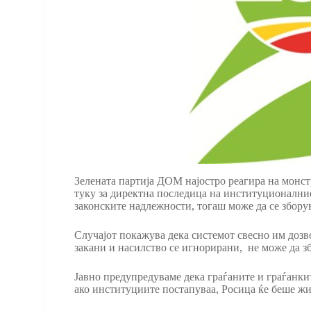
Зелената партија ДОМ најостро реагира на монстр
туку за директна последица на институционалниот
законските надлежности, тогаш може да се зборув
Случајот покажува дека системот свесно им дозв
закани и насилство се игнорирани, не може да з
Јавно предупредуваме дека граѓаните и граѓанкит
ако институциите постапуваа, Росица ќе беше жи