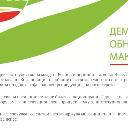
уозното убиство на младата Росица и нејзиниот татко во Велес. 
 колапс. Кога полицијата, обвинителството, судството и центри
а за поддршка која води кон репродукција на насилството.
олува на насилниците да не бидат санкционирани сè додека не за
боруваме за институционален „пропуст“, туку за институционалн
е се соочуваат со систем што ја одржува мизогинијата и ја норм
ва денес.