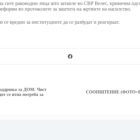
а сите раководни лица што затаиле во СВР Велес, кривична одго
реформи во протоколите за заштита на жртвите на насилство.
се вредни за институциите да се разбудат и реагираат.
 поддршка за ДОМ: Чист
СООПШТЕНИЕ (ФОТО+ВИДE
от се итна потреба за