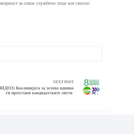
ворност за секое службено лице кое свесно
NEXT
POST
О) Коалицијата за зелена иднина
ги претстави кандидатските листи