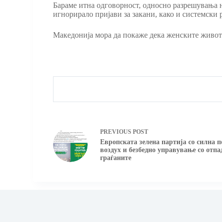
Бараме итна одговорност, односно разрешувања н
игнорирало пријави за закани, како и системски 
Македонија мора да покаже дека женските животи 
PREVIOUS
POST
Европската зелена партија со силна
воздух и безбедно управување со отпад
граѓаните