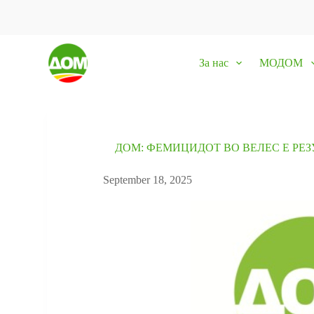
S
k
i
p
За нас
МОДОМ
t
o
c
o
n
t
e
ДОМ: ФЕМИЦИДОТ ВО ВЕЛЕС Е РЕ
n
t
September 18, 2025