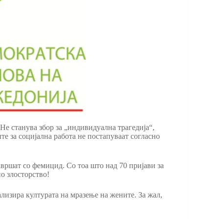
Не станува збор за „индивидуална трагедија“,
те за социјална работа не постапуваат согласно
вршат со фемицид. Со тоа што над 70 пријави за
о злосторство!
ализира културата на мразење на жените. За жал,