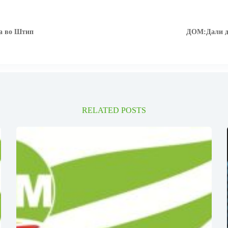
та во Штип
ДОМ:Дали ди
RELATED POSTS