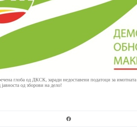
чена глоба од ДКСК, заради недоставени податоци за имотната с
јавноста од зборови на дело!