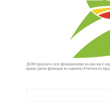
ДОМ предлага сите функционери на кои им е изре
вршат јавни функции во иднина.Отчетноста пред 