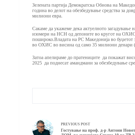
Зелената партија Демократска Обнова на Македо
година во делот на обезбедување средства за до
милиони евра.
Сакаме да укажеме дека актуелното загадување 
изомери на НСН од депоните во кругот на ОХИС 
пошироко.Владата на РС Македонија во буџетот 
во ОХИС во висина од само 35 милиони денари ( 
Затоа апелираме до пратениците да покажат висок
2025 да поднесат амандмани за обезбедување сре
PREVIOUS
POST
Гостување на проф. д-р Антони Новот