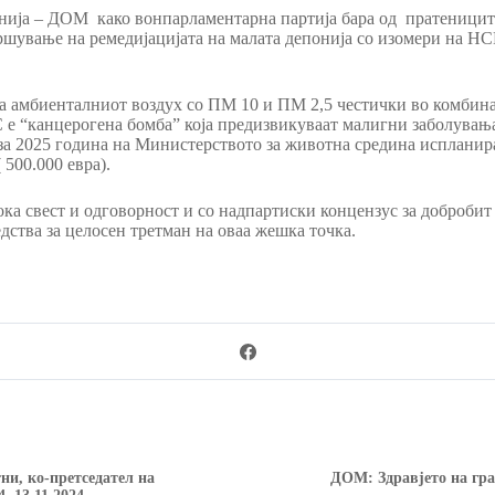
нија – ДОМ како вонпарламентарна партија бара од пратениците
вршување на ремедијацијата на малата депонија со изомери на 
на амбиенталниот воздух со ПМ 10 и ПМ 2,5 честички во комбин
е “канцерогена бомба” која предизвикуваат малигни заболувања 
за 2025 година на Министерството за животна средина испланира
500.000 евра).
а свест и одговорност и со надпартиски концензус за добробит на
дства за целосен третман на оваа жешка точка.
ни, ко-претседател на
ДОМ: Здравјето на гр