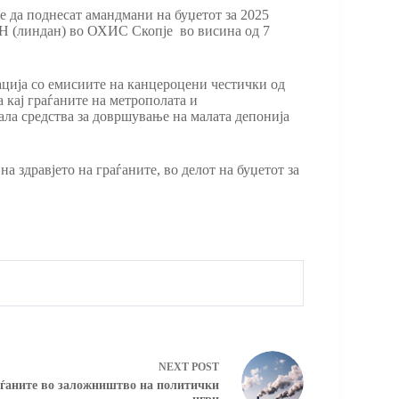
 да поднесат амандмани на буџетот за 2025
НСН (линдан) во ОХИС Скопје во висина од 7
ација со емисиите на канцероцени честички од
кај граѓаните на метрополата и
ла средства за довршување на малата депонија
 здравјето на граѓаните, во делот на буџетот за
NEXT
POST
аѓаните во заложништво на политички