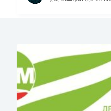
ДОМ, во емисијата Студио 10 на ТВ 24