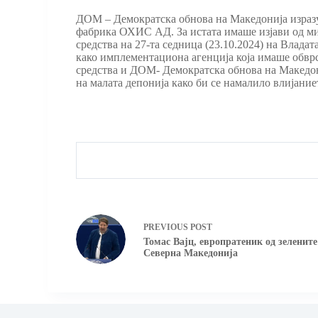
ДОМ – Демократска обнова на Македонија изразу
фабрика ОХИС АД. За истата имаше изјави од мин
средства на 27-та седница (23.10.2024) на Влад
како имплементациона агенција која имаше обврс
средства и ДОМ- Демократска обнова на Македони
на малата депонија како би се намалило влијание
PREVIOUS
POST
Томас Вајц, европратеник од зелените
Северна Македонија