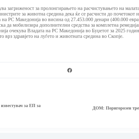
ва загриженост за пролонгирањето на расчистувањето на малат
истрите за животна средина дека ќе се расчисти до почетокот 
ата на РС Македонија во висина од 27.453.000 денари (400.000 е
ка да мобилизира дополнителни средства за комплетна ремедијац
ја очекува Владата на РС Македонија во Буџетот за 2025 годин
то врз здравјето на луѓето и животната средина во Скопје.
 известувач за ЕП за
ДОМ: Поригорозен тре