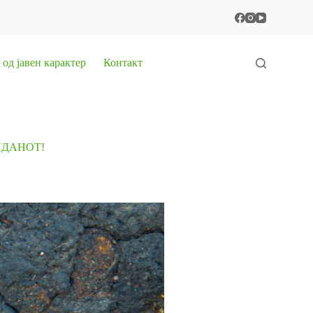
од јавен карактер
Контакт
НДАНОТ!