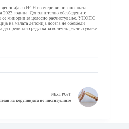
а депонија со НСН изомери во поранешната
на 2023 година. Дополнително обезбедените
вра) се минорни за целосно расчистување. УНОПС
ија на малата депонија досега не обезбеди
а да предвиди средства за конечно расчистување
NEXT
POST
тман на корупцијата во институциите