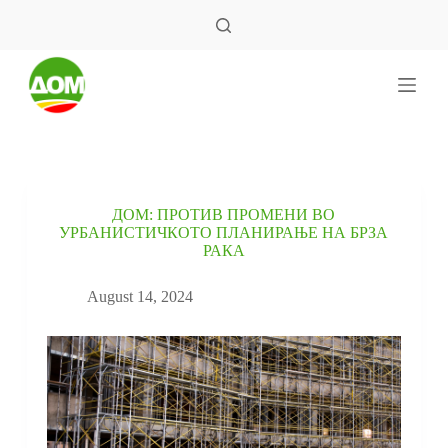
S
k
i
p
t
o
c
o
n
t
e
ДОМ: ПРОТИВ ПРОМЕНИ ВО
n
УРБАНИСТИЧКОТО ПЛАНИРАЊЕ НА БРЗА
t
РАКА
August 14, 2024