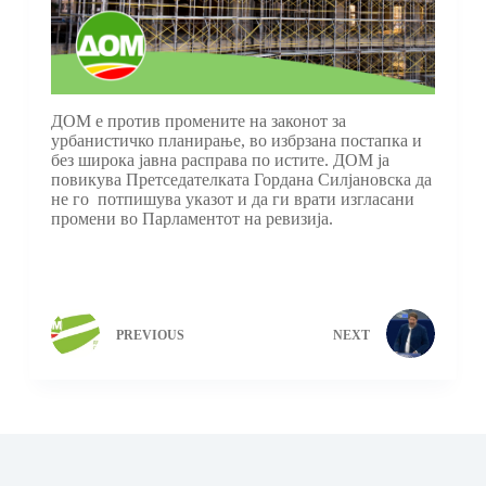
ДОМ е против промените на законот за
урбанистичко планирање, во избрзана постапка и
без широка јавна расправа по истите. ДОМ ја
повикува Претседателката Гордана Силјановска да
не го потпишува указот и да ги врати изгласани
промени во Парламентот на ревизија.
PREVIOUS
NEXT