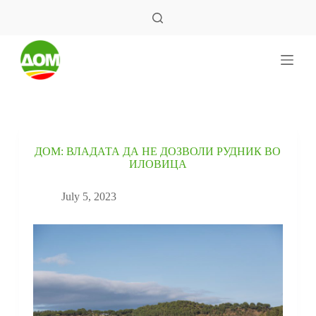
S
k
i
p
t
o
c
o
n
t
e
ДОМ: ВЛАДАТА ДА НЕ ДОЗВОЛИ РУДНИК ВО
n
ИЛОВИЦА
t
July 5, 2023