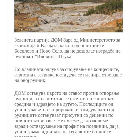
Зелената партија ДОМ бара од Министерството за
економија и Владата, како и од општините
Босилово и Ново Село, да не дозволат изградба на
рудникот “Иловица-Штука”.
По владината одлука за спојување на концесиите,
сериозна е загриженоста дека се планира отворање
на овој рудник.
ДОМ останува цврсто на ставот против отворање
рудници, затоа што тие се штетни по животната
средина и здравјето на луѓето. Последиците од
уништувањето на природата и загадувањето од
рудниците остануваат присутни со децении по
нивното затворање. Не смееме да дозволиме
заради остварување на профит на поединци, да ја
уништуваме иднината на сегашните и идните