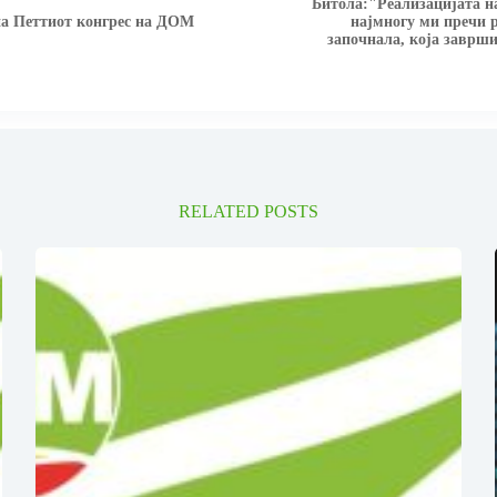
Битола:"Реализацијата на
на Петтиот конгрес на ДОМ
најмногу ми пречи 
започнала, која завршил
RELATED POSTS