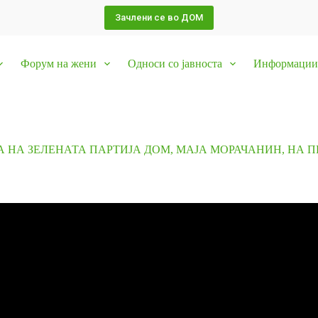
Зачлени се во ДОМ
Форум на жени
Односи со јавноста
Информации 
 НА ЗЕЛЕНАТА ПАРТИЈА ДОМ, МАЈА МОРАЧАНИН, НА 