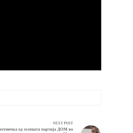
NEXT
POST
оветничка од зелената партија ДОМ во