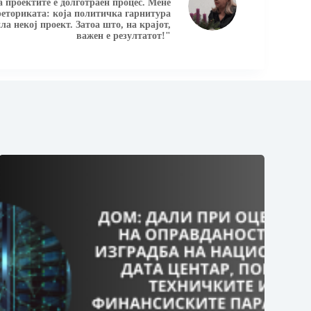
 проектите е долготраен процес. Мене
реториката: која политичка гарнитура
а некој проект. Затоа што, на крајот,
важен е резултатот!"