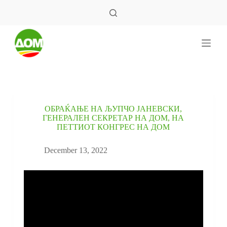
S
k
i
p
t
o
c
o
n
t
e
ОБРАЌАЊЕ НА ЉУПЧО ЈАНЕВСКИ,
n
ГЕНЕРАЛЕН СЕКРЕТАР НА ДОМ, НА
t
ПЕТТИОТ КОНГРЕС НА ДОМ
December 13, 2022