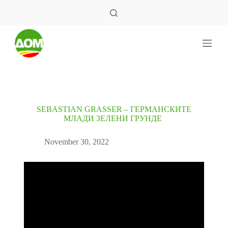
S
k
i
p
t
o
c
o
n
t
e
SEBASTIAN GRASSER – ГЕРМАНСКИТЕ
n
МЛАДИ ЗЕЛЕНИ ГРУНДЕ
t
November 30, 2022