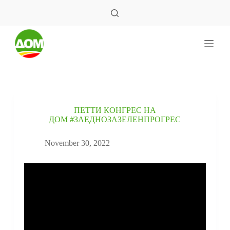
S
k
i
p
t
o
c
o
n
t
e
ПЕТТИ КОНГРЕС НА
n
ДОМ #ЗАЕДНОЗАЗЕЛЕНПРОГРЕС
t
November 30, 2022