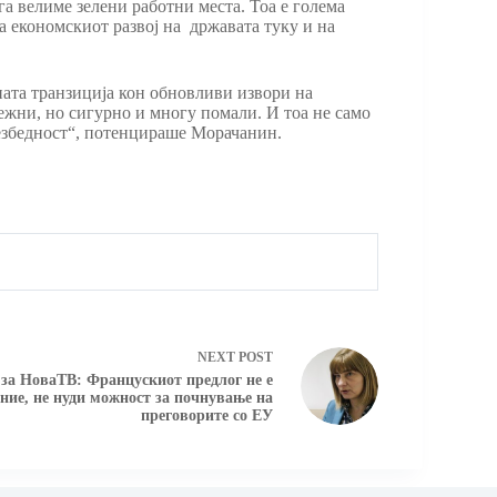
га велиме зелени работни места. Тоа е голема
за економскиот развој на државата туку и на
ната транзиција кон обновливи извори на
збежни, но сигурно и многу помали. И тоа не само
 безбедност“, потенцираше Морачанин.
NEXT
POST
за НоваТВ: Францускиот предлог не е
ие, не нуди можност за почнување на
преговорите со ЕУ