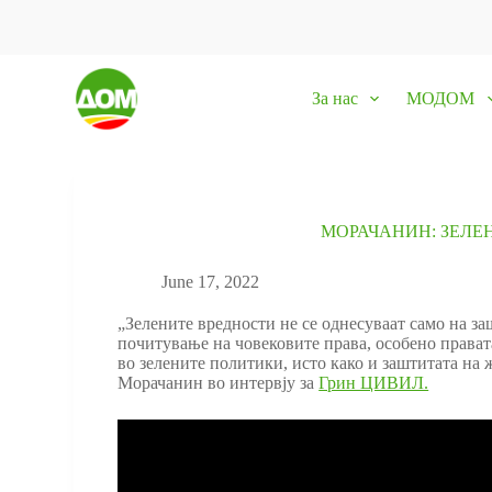
S
k
i
p
За нас
МОДОМ
t
o
c
o
n
t
e
МОРАЧАНИН: ЗЕЛЕН
n
t
June 17, 2022
„Зелените вредности не се однесуваат само на за
почитување на човековите права, особено прават
во зелените политики, исто како и заштитата на
Морачанин во интервју за
Грин ЦИВИЛ.