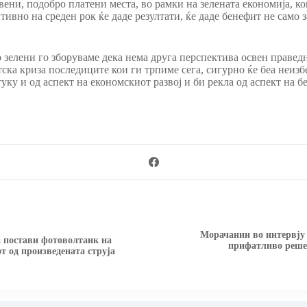
вени, подобро платени места, во рамки на зелената економија, ко
тивно на среден рок ќе даде резултати, ќе даде бенефит не само 
о зелени го зборуваме дека нема друга перспектива освен правед
гетска криза последиците кои ги трпиме сега, сигурно ќе беа неи
туку и од аспект на економскиот развој и би рекла од аспект на
Морачанин во интервју 
а постави фотоволтаик на
прифатливо решен
т од произведената струја