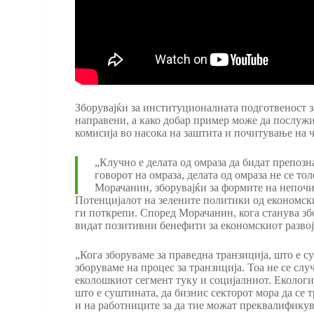
Зборувајќи за институционалната подготвеност 
направени, а како добар пример може да послуж
комисија во насока на заштита и почитување на ч
„Клучно е делата од омраза да бидат препозн
говорот на омраза, делата од омраза не се то
Морачанин, зборувајќи за формите на непочи
Потенцијалот на зелените политики од економски
ги поткрепи. Според Морачанин, кога станува зб
видат позитивни бенефити за економскиот развој
„Кога зборуваме за праведна транзиција, што е 
зборуваме на процес за транзиција. Тоа не се слу
еколошкиот сегмент туку и социјалниот. Екологиј
што е суштината, да бизнис секторот мора да се 
и на работниците за да тие можат преквалификув