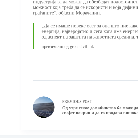
индустрија за да можат да обезбедат подостоинст
можност која треба да се искористи и која дефини
граѓаните“, објасни Морачанин.
„Да се имаше повеќе осет за она што ние как
енергија, најверојатно и сега кога има енер
од аспект на заштита на животната средина, 
превземено од greencivil.mk
PREVIOUS
POST
Од утре секое домаќинство ќе може д
својот покрив и да го продава вишоко