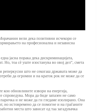
 Морачанин вели дека позитивни исчекори се
 формирањето на професионална и независна
 една јасна порака дека дискриминацијата,
. Но, тоа сѐ уште изостанува во овој дел“, смета
ки реперкусии што не секогаш државата може да
отреби да огромни и на краток рок не може да се
те кон обновливите извори на енергија,
 се спроведува. Мора да биде запазен не само
а паричка и не може да ги гледаме изолирано. Она
ат, но истовремено да се помогне и на граѓаните
аботни места што зависат од таа загадувачка