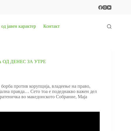
од јавен карактер
Контакт
 ОД ДЕНЕС ЗА УТРЕ
, борба против корупција, владеење на право,
јална правда… Сето тоа е подеднакво важен дел
пратеничка во македонското Собрание, Маја