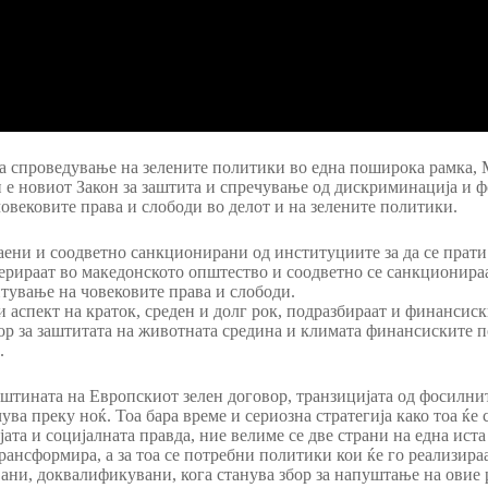
за спроведување на зелените политики во една поширока рамка,
и е новиот Закон за заштита и спречување од дискриминација и
овековите права и слободи во делот и на зелените политики.
аени и соодветно санкционирани од институциите за да се прати
лерираат во македонското општество и соодветно се санкционираат
тување на човековите права и слободи.
 аспект на краток, среден и долг рок, подразбираат и финансис
ор за заштитата на животната средина и климата финансиските п
.
суштината на Европскиот зелен договор, транзицијата од фосилни
чува преку ноќ. Тоа бара време и сериозна стратегија како тоа ќе
ата и социјалната правда, ние велиме се две страни на една ист
трансформира, а за тоа се потребни политики кои ќе го реализира
ани, доквалификувани, кога станува збор за напуштање на овие р