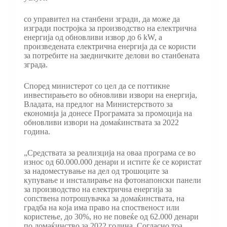
со управител на станбени згради, да може да
изгради постројка за производство на електрична
енергија од обновливи извор до 6 kW, а
произведената електрична енергија да се користи
за потребите на заедничките делови во станбената
зграда.
Според министерот со цел да се поттикне
инвестирањето во обновливи извори на енергија,
Владата, на предлог на Министерството за
економија ја донесе Програмата за промоција на
обновливи извори на домаќинствата за 2022
година.
„Средствата за реализција на оваа програма се во
износ од 60.000.000 денари и истите ќе се користат
за надоместување на дел од трошоците за
купување и инсталирање на фотонапонски панели
за производство на електрична енергија за
сопствена потрошувачка за домаќинствата, на
градба на која има право на споственост или
користење, до 30%, но не повеќе од 62.000 денари
по домаќинство за 2022 година. Согласно тоа