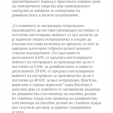
пресметковниот период е просечната набавна цена
на електричната енергија која универзалниот
снабдувач ја набавува за снабдување на
домаќинствата и малите потрошувачи.
„Со измените се овозможува потрошувач-
производител да постави производна постројка со
поголема инсталирана моќност со цел целосно да
ја задоволи својата потрошувачка и воедно да
пласира поголема количина во мрежата, со што за
одредени категории субјекти целиот концепт
станува поатрактивен. Па така наместо
досегашните 4 kW, се предлага инсталираната
моќност на постројката за производство да не е
поголема од 6 kW, за домаќинствата и наместо
досегашните 20 kW, се предлага инсталираната
моќност на постројката за производство да не е
поголема од 40 kW, за мал потрошувач, буџетски
корисник и единка корисник“ кажа Бектеши и
дополни дека со измените се овозможува заедница
на домаќинства-сопственици на посебни делови
во станбена зграда или заедница на домаќинства-
сопственици на посебни делови во станбена зграда
кои склучиле договор за вршење управувачки
услуги