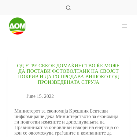
S
k
i
p
t
o
c
o
n
t
e
ОД УТРЕ СЕКОЕ ДОМАЌИНСТВО ЌЕ МОЖЕ
n
ДА ПОСТАВИ ФОТОВОЛТАИК НА СВОЈОТ
t
ПОКРИВ И ДА ГО ПРОДАВА ВИШОКОТ ОД
ПРОИЗВЕДЕНАТА СТРУЈА
June 15, 2022
Министерот за економија Крешник Бектеши
информираше дека Министерството за економија
ги подготви измените и дополнувањата на
Правилникот за обновливи извори на енергија со
кои се овозможува граѓаните и компаниите да