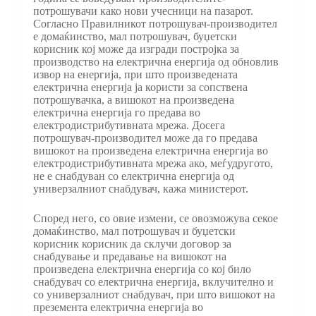
потрошувачи како нови учесници на пазарот.
Согласно Правилникот потрошувач-производител
е домаќинство, мал потрошувач, буџетски
корисник кој може да изгради постројка за
производство на електрична енергија од обновлив
извор на енергија, при што произведената
електрична енергија ја користи за сопствена
потрошувачка, а вишокот на произведена
електрична енергија го предава во
електродистрибутивната мрежа. Досега
потрошувач-производител може да го предава
вишокот на произведена електрична енергија во
електродистрибутивната мрежа ако, меѓудругото,
не е снабдуван со електрична енергија од
универзалниот снабдувач, кажа министерот.
Според него, со овие измени, се овозможува секое
домаќинство, мал потрошувач и буџетски
корисник корисник да склучи договор за
снабдување и предавање на вишокот на
произведена електрична енергија со кој било
снабдувач со електрична енергија, вклучително и
со универзалниот снабдувач, при што вишокот на
преземента електрична енергија во