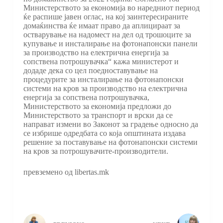
Министерството за економија во наредниот период
ќе распише јавен оглас, на кој заинтересираните
домаќинства ќе имаат право да аплицираат за
остварување на надомест на дел од трошоците за
купување и инсталирање на фотонапонски панели
за производство на електрична енергија за
сопствена потрошувачка“ кажа министерот и
додаде дека со цел поедноставување на
процедурите за инсталирање на фотонапонски
системи на кров за производство на електрична
енергија за сопствена потрошувачка,
Министерството за економија предложи до
Министерството за транспорт и врски да се
направат измени во Законот за градење односно да
се избрише одредбата со која општината издава
решение за поставување на фотонапонски системи
на кров за потрошувачите-производители.
превземено од libertas.mk