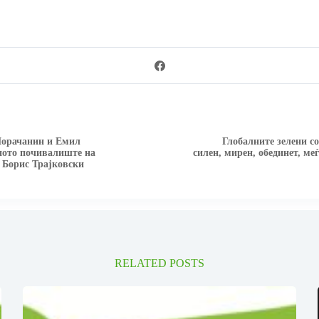
Морачанин и Емил
Глобалните зелени с
чното почивалиште на
силен, мирен, обединет, ме
 Борис Трајковски
RELATED POSTS