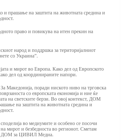
ко и прашање на заштита на животната средина и
одност.
одното право и повикува на итен прекин на
скиот народ и поддршка за територијалниот
нете со Украина”.
јата и мирот во Европа. Како дел од Европското
како дел од координираните напори.
 За Македонија, поради ниското ниво на трговска
поврзаноста со европската економија и ние ќе
ата на светските берзи. Во овој контекст, ДОМ
прашање на заштита на животната средина и
одност.
а споделија во медиумите и особено се посочи
на мирот и безбедноста во регионот. Сметам
т од ДОМ за ЦИВИЛ Медиа.