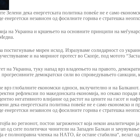
е Зелени дека енергетската политика повеќе не е само економс
де енергетски независен од фосилните горива е стратешка неопх
азија на Украина и кршењето на основните принципи на меѓунар
 Медиа.
а постигнување мирен исход. Изразуваме солидарност со украин
 учествувавме и на мирниот протест во Скопје, под мотото “Заста
ет на Украина, туку напад врз владеењето на правото, демократи
на прогресивните демократски сили во спроведувањето санкции, 
е врз глобалните економски односи, вклучително и на Балканот.
иректни рефлексии по македонската економија, но секако поради 
ентно негативното влијание од растот на цените на гасот и нафт
лени дека енергетската политика повеќе не е само економско и 
де енергетски независен од фосилните горива е стратешка неопх
ојба во регионот, постои загриженост која некои аналитичари ј
ап од сите политички чинители на Западен Балкан и зачувување 
која е полноправна членка на НАТО, ќе остане стабилна“, вела