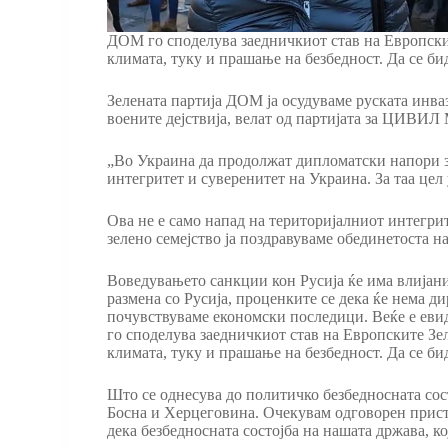
ДОМ го споделува заедничкиот став на Европскит
климата, туку и прашање на безбедност. Да се би
Зелената партија ДОМ ја осудуваме руската инв
воените дејствија, велат од партијата за ЦИВИЛ
„Во Украина да продолжат дипломатски напори з
интегритет и суверенитет на Украина. За таа цел
Ова не е само напад на територијалниот интегрит
зелено семејство ја поздравуваме обединетоста 
Воведувањето санкции кон Русија ќе има влијани
размена со Русија, проценките се дека ќе нема д
почувствуваме економски последици. Веќе е евид
го споделува заедничкиот став на Европските Зе
климата, туку и прашање на безбедност. Да се би
Што се однесува до политичко безбедносната сост
Босна и Херцеговина. Очекувам одговорен прист
дека безбедносната состојба на нашата држава, 