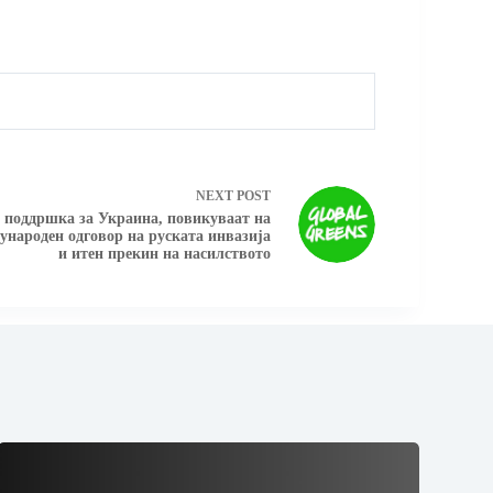
NEXT
POST
о поддршка за Украина, повикуваат на
ѓународен одговор на руската инвазија
и итен прекин на насилството