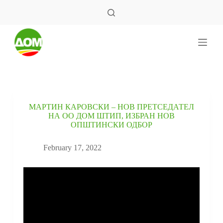
S
k
i
p
t
o
c
o
n
t
e
МАРТИН КАРОВСКИ – НОВ ПРЕТСЕДАТЕЛ
n
НА ОО ДОМ ШТИП, ИЗБРАН НОВ
t
ОПШТИНСКИ ОДБОР
February 17, 2022