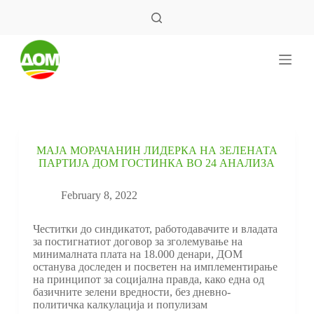
S
k
i
p
t
o
c
o
n
t
e
МАЈА МОРАЧАНИН ЛИДЕРКА НА ЗЕЛЕНАТА
n
ПАРТИЈА ДОМ ГОСТИНКА ВО 24 АНАЛИЗА
t
February 8, 2022
Честитки до синдикатот, работодавачите и владата
за постигнатиот договор за зголемување на
минималната плата на 18.000 денари, ДОМ
останува доследен и посветен на имплементирање
на принципот за социјална правда, како една од
базичните зелени вредности, без дневно-
политичка калкулација и популизам