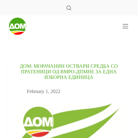
S
k
i
p
t
o
c
o
n
t
e
ДОМ: МОРАЧАНИН ОСТВАРИ СРЕДБА СО
n
ПРАТЕНИЦИ ОД ВМРО-ДПМНЕ ЗА ЕДНА
t
ИЗБОРНА ЕДИНИЦА
February 1, 2022