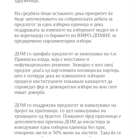
здруженија.
На средбата беше истакнато дека приоритет ќе
биде започнувањето на собраниската дебата за
предлогот за една изборна единица и дека
поддршката за измените на изборниот модел не е
во корелација со барањето на ВМРО-ДПМНЕ за
предвремени парламентарни избори.
ДОМ го прифаќа предлогот за укинување на т.н.
Пржинска влада, која е неуставно и
нефункционално решение. Значајно е што овој
предлог доаѓа од најголемата опозициска партија,
што е потврда дека во изминатите изборни
процеси институциите покажале капацитет да
спроведат фер и демократски избори во кои сите
имаат доверба.
ДОМ го поддржува предлогот за намалување на
бројот на пратеници, со цел намалување на
трошоците од буџетот. Помалиот број пратеници е
дополнителна причина ДОМ да инсистира за
воведување една изборна единица без праг,
отворени листи и 50% жени на листите. Така ќе се