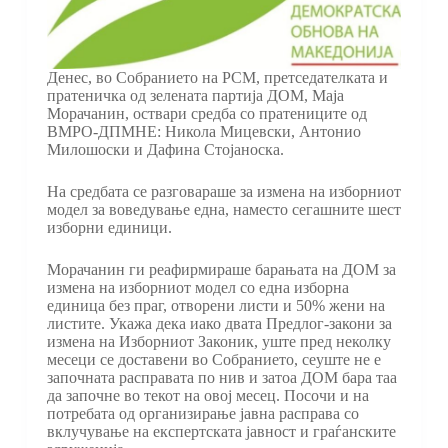
Денес, во Собранието на РСМ, претседателката и
пратеничка од зелената партија ДОМ, Маја
Морачанин, оствари средба со пратениците од
ВМРО-ДПМНЕ: Никола Мицевски, Антонио
Милошоски и Дафина Стојаноска.
На средбата се разговараше за измена на изборниот
модел за воведување една, наместо сегашните шест
изборни единици.
Морачанин ги реафирмираше барањата на ДОМ за
измена на изборниот модел со една изборна
единица без праг, отворени листи и 50% жени на
листите. Укажа дека иако двата Предлог-закони за
измена на Изборниот Законик, уште пред неколку
месеци се доставени во Собранието, сеуште не е
започната расправата по нив и затоа ДОМ бара таа
да започне во текот на овој месец. Посочи и на
потребата од организирање јавна расправа со
вклучување на експертската јавност и граѓанските