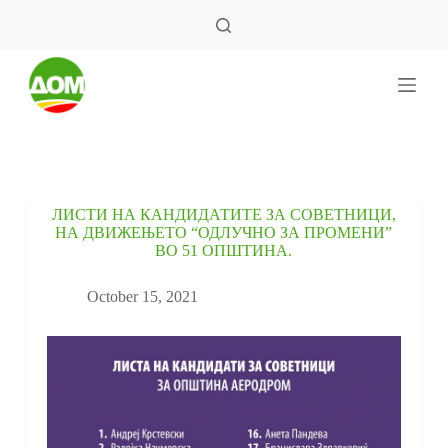
S
k
i
p
t
o
c
o
n
t
e
ЛИСТИ НА КАНДИДАТИТЕ ЗА СОВЕТНИЦИ,
n
НА ДВИЖЕЊЕТО “ОДЛУЧНО ЗА ПРОМЕНИ”
t
ВО 51 ОПШТИНА.
October 15, 2021