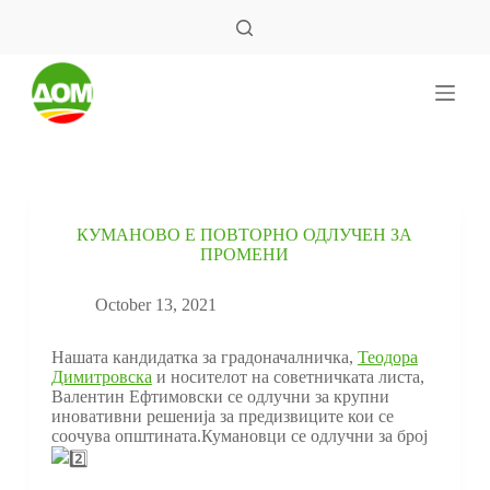
S
k
i
p
t
o
c
o
n
t
e
КУМАНОВО Е ПОВТОРНО ОДЛУЧЕН ЗА
n
ПРОМЕНИ
t
October 13, 2021
Нашата кандидатка за градоначалничка,
Теодора
Димитровска
и носителот на советничката листа,
Валентин Ефтимовски се одлучни за крупни
иновативни решенија за предизвиците кои се
соочува општината.Кумановци се одлучни за број