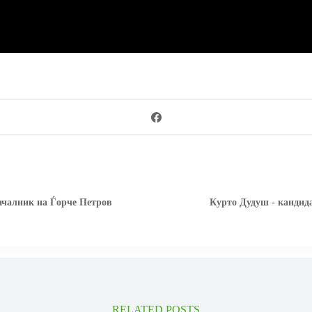
ачалник на Ѓорче Петров
Курто Дудуш - кандид
RELATED POSTS