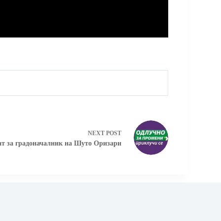
NEXT
POST
ат за градоначалник на Шуто Оризари