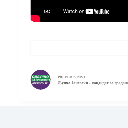
PREVIOUS
POST
Љупчо Јаневски - кандидат за градон