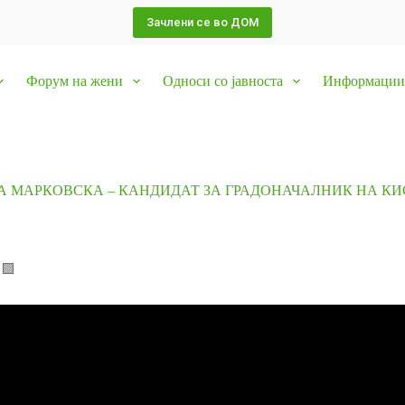
Зачлени се во ДОМ
Форум на жени
Односи со јавноста
Информации 
А МАРКОВСКА – КАНДИДАТ ЗА ГРАДОНАЧАЛНИК НА КИ
🟪