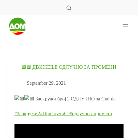
S
k
i
p
t
o
c
o
n
t
e
n
🟩🟪 ДВИЖЕЊЕ ОДЛУЧНО ЗА ПРОМЕНИ
t
September 29, 2021
Заокружи број 2️ ОДЛУЧНО за Скопје
#Заокружи2
#ПриклучиСе
#одлучнозапромени