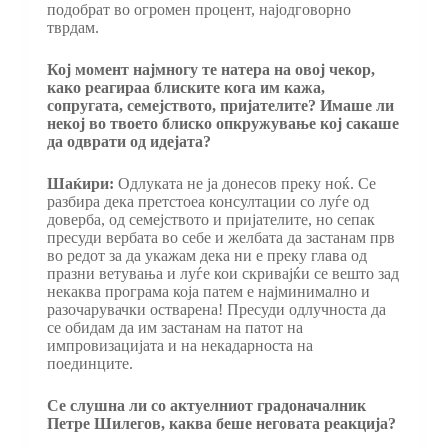
подобрат во огромен процент, најодговорно
тврдам.
Кој момент најмногу те натера на овој чекор,
како реагираа блиските кога им кажа,
сопругата, семејството, пријателите? Имаше ли
некој во твоето блиско опкружување кој сакаше
да одврати од идејата?
Шаќири:
Одлуката не ја донесов преку ноќ. Се
разбира дека претстоеа консултации со луѓе од
доверба, од семејството и пријателите, но сепак
пресуди вербата во себе и желбата да застанам прв
во редот за да укажам дека ни е преку глава од
празни ветувања и луѓе кои скривајќи се вешто зад
некаква програма која патем е најминимално и
разочарувачки остварена! Пресуди одлучноста да
се обидам да им застанам на патот на
импровизацијата и на некадарноста на
поединците.
Се слушна ли со актуелниот градоначалник
Петре Шилегов, каква беше неговата реакција?