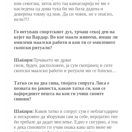
нив секогаш, затоа што таа канцеларија не ми е
наследена од дома тука би ми била дадена и
доверена токму од нив. Да си човек, не е опасно,
нели?!?
Го негуваш спортскиот дух, трчаш секој ден на
кејот на Вардар. Во кое маало живееш, имаш ли
омилени маалски работи и кои ти се омилените
скопски ритуали?
Шаќири:
Трчањето ме држи
свеж, буден, расположен, ја сум скопјанец и сите
скопски маалски работи и ритуали ми се блиски…
Татко си на два сина, твојата сопруга Лиса е
позната во јавноста, каков татко си, кои се
највредните нешта на кои ги учиш своите
синови?
Шаќири:
Каков татко и сопруг сум е неблагодарно
и нескромно да зборувам сам за себе, веројатно тие
би требале да дадат мислење. Едно е сигурно, а тоа
е дека синовите ги учам онака како што мене ме