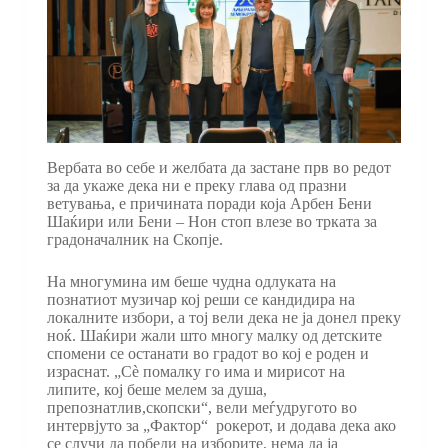
Вербата во себе и желбата да застане прв во редот
за да укаже дека ни е преку глава од празни
ветувања, е причината поради која Арбен Бени
Шаќири или Бени – Нон стоп влезе во трката за
градоначалник на Скопје.
На многумина им беше чудна одлуката на
познатиот музичар кој реши се кандидира на
локалните избори, а тој вели дека не ја донел преку
ноќ. Шаќири жали што многу малку од детските
спомени се останати во градот во кој е роден и
израснат. „Сè помалку го има и мирисот на
липите, кој беше мелем за душа,
препознатлив,скопски“, вели меѓудругото во
интервјуто за „Фактор“ рокерот, и додава дека ако
се случи да победи на изборите, нема да ја