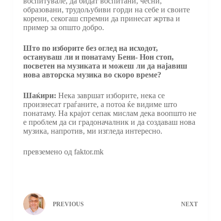
воспитувале, да бидат воспитани, чесни,
образовани, трудољубиви горди на себе и своите
корени, секогаш спремни да принесат жртва и
пример за општо добро.
Што по изборите без оглед на исходот,
остануваш ли и понатаму Бени- Нон стоп,
посветен на музиката и можеш ли да најавиш
нова авторска музика во скоро време?
Шаќири:
Нека завршат изборите, нека се
произнесат граѓаните, а потоа ќе видиме што
понатаму. На крајот сепак мислам дека воопшто не
е проблем да си градоначалник и да создаваш нова
музика, напротив, ми изгледа интересно.
превземено од faktor.mk
PREVIOUS
NEXT