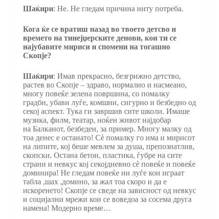
Шаќири
: Не. Не гледам причина ниту потреба.
Кога ќе се вратиш назад во твоето детсво и
времето на тинејџерските денови, кои ти се
најубавите мириси и спомени на тогашно
Скопје?
Шаќири
: Имав прекрасно, безгрижно детство,
растев во Скопје – здраво, нормално и насмеано,
многу повеќе зелена површина, со помалку
градби, убави луѓе, комшии, сигурно и безбедно од
секој аспект. Тука ги завршив сите школи. Имаше
музика, филм, театар, ноќен живот најдобар
на Балканот, безбеден, за пример. Многу малку од
тоа денес е останато! Сè помалку го има и мирисот
на липите, кој беше мевлем за душа, препознатлив,
скопски. Остана бетон, пластика, ѓубре на сите
страни и невкус кој секојдневно сè повеќе и повеќе
доминира! Не гледам повеќе ни луѓе кои играат
табла ,шах ,домино, за жал тоа скоро и да е
искоренето! Скопје се сведе на зависност од невкус
и социјални мрежи кои се воведоа за сосема друга
намена! Модерно време…