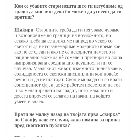
Кои се убавите стари нешта што ги изгубивме од
градот, а мислиш дека би можел да успееш да ги
вратиш?
Шаќири
: Старините треба да ги негуваме,чуваме
и возобновиме во граници на возможното, но
секако треба да се движиме напред во чекор со
светот и да не го занемариме модерното време кое
ако не се следи и ако не се искористи паметно и
рационално може да нè сомеле и претвори во лоша
импровизирана средина што всушност и ни се
случува. Маалскиот живот, взаемното почитување,
солидарноста се скопски дисциплини кои повеќе
речиси и да не постојат. Скопје мора да си го врати
сопствениот сјај, а јас ќе работам посветено на тоа
и во менаџирањето на градот, исто како што и
досега впрочем се залагав на начин на којшто
умеев и знаев.
Врати нè малку назад на твојата прва „свирка“
во Скопје, каде се случи, како помина за првпат
пред скопската публика?