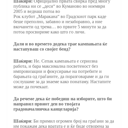
Шаќири:
Официјално првата свирка пред многу
публика ни се „деси“ во Куманово во ноември
2005 и веднаш потоа во
Рок клубот „Маракана“ во Градскиот парк каде
беше преполно, забавно и незаборавно, а ние
вкочанети од трема… во првите 5 минути за да
потоа просвириме како што го личи.
Дали и во времето додека трае кампањата ќе
настапуваш со својот бенд?
Шаќири:
Не. Сепак кампањата е сериозна
работа, и бара максимална посветеност без
импровизации и фокусирање на потребите и
барањата од граѓаните, да поразговараме и да ги
сослушаме за да знаеме како понатаму. Настапите
може да почекаат.
Да речеме дека ќе победиш на изборите, што би
направил првиот ден во твојата
градоначалничка канцеларија?
Шаќири
: Би примил огромен број на граѓани за да
им покажам дека вратата е и ќе биде отворена за