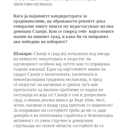
запостави музиката.
Кога ја најавивте кандидатурата за
градоначалник, на обраќањето рековте дека
генерално многу нешта му недостасуваат на ова
денешно Скопје. Кои се според тебе најголемите
маани на нашиот град, и како би ги поправил
ако победиш на изборите?
Шаќири:
Скопје е град кој потклекна под наезда
на невкусот, некултурата и недостиг на
одговорност особено кај луѓето кои го управуваа
години наназад! Една од најголемите маани на
градот Скопје е нехигиената, хаотичната и
неконтролирана градежна експанзија, и пред
сè недостиг на насмеани и среќни луѓе кои
притиснати од милион проблеми се најдоа во
ситуација во која се! Скопје е сив и депресивен
град, а имаше реална шанса да биде убав, чист,
зелен, насмеан и ведар град преполн со шаренило!
За поправање на состојбите треба да ми се даде
доверба и во интензивна соработка и безпоштедна
активност со умни стручни и доверливи
стручњаци во своите области состојбите ќе се