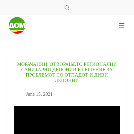
S
k
i
p
t
o
c
o
n
t
e
МОРАЧАНИН: ОТВОРАЊЕТО РЕГИОНАЛНИ
n
САНИТАРНИ ДЕПОНИИ Е РЕШЕНИЕ ЗА
t
ПРОБЛЕМОТ СО ОТПАДОТ И ДИВИ
ДЕПОНИИ
June 15, 2021