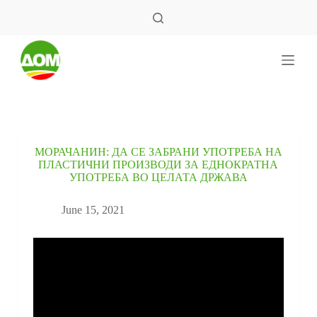
S
k
i
p
t
o
c
o
n
t
e
МОРАЧАНИН: ДА СЕ ЗАБРАНИ УПОТРЕБА НА
n
ПЛАСТИЧНИ ПРОИЗВОДИ ЗА ЕДНОКРАТНА
t
УПОТРЕБА ВО ЦЕЛАТА ДРЖАВА
June 15, 2021