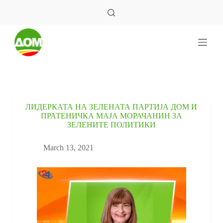
S
k
i
p
t
o
c
o
n
t
e
ЛИДЕРКАТА НА ЗЕЛЕНАТА ПАРТИЈА ДОМ И
n
ПРАТЕНИЧКА МАЈА МОРАЧАНИН ЗА
t
ЗЕЛЕНИТЕ ПОЛИТИКИ
March 13, 2021