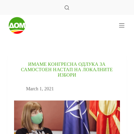
S
k
i
p
t
o
c
o
n
t
e
ИМАМЕ КОНГРЕСНА ОДЛУКА ЗА
n
САМОСТОЕН НАСТАП НА ЛОКАЛНИТЕ
t
ИЗБОРИ
March 1, 2021