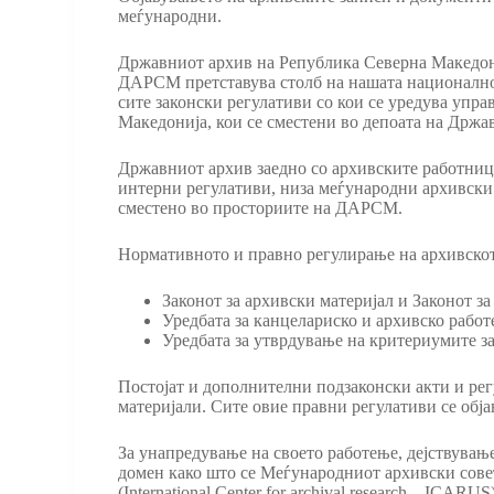
меѓународни.
Државниот архив на Република Северна Македони
ДАРСМ претставува столб на нашата националност
сите законски регулативи со кои се уредува упр
Македонија, кои се сместени во депоата на Држа
Државниот архив заедно со архивските работници
интерни регулативи, низа меѓународни архивски 
сместено во просториите на ДАРСМ.
Нормативното и правно регулирање на архивскот
Законот за архивски материјал и Законот з
Уредбата за канцелариско и архивско работ
Уредбата за утврдување на критериумите за
Постојат и дополнителни подзаконски акти и ре
материјали. Сите овие правни регулативи се об
За унапредување на своето работење, дејствувањ
домен како што се Меѓународниот архивски совет
(International Center for archival research – ICAR