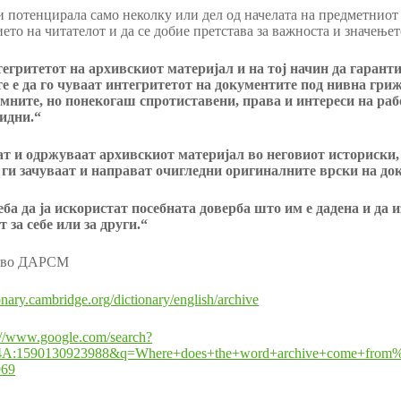
и потенцирала само неколку или дел од начелата на предметниот 
ето на читателот и да се добие претстава за важноста и значењет
итетот на архивскиот материјал и на тој начин да гарантир
е е да го чуваат интегритетот на документите под нивна гриж
мните, но понекогаш спротиставени, права и интереси на рабо
идни.
“
ат и одржуваат архивскиот материјал во неговиот историски,
 ги зачуваат и направат очигледни оригиналните врски на до
а да ја искористат посебната доверба што им е дадена и да из
 за себе или за други.
“
к во ДАРСМ
ionary.cambridge.org/dictionary/english/archive
://www.google.com/search?
A:1590130923988&q=Where+does+the+word+archive+come+f
69