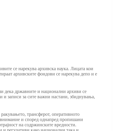
ивите се нарекува архивска наука. Лицата кои
тираат архивските фондови се нарекува депо и е
ели дека државните и национални архиви се
и и записи за сите важни настани, збиднувања,
 ракувањето, трансферот, оперативното
о внимание и според однапред пропишани
готрајност на содржинските вредности.
и и регулативи како национални така и