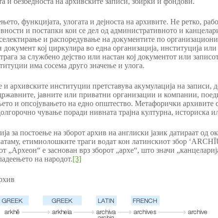
а и безбедноста на архивските записи, збирки и фондови.
ењето, функцијата, улогата и дејноста на архивите. Не ретко, ра
ивности и постапки кои се дел од административното и канцелар
 селектирање и распоредување на документите по организациони
н документ кој циркулира во една организација, институција или
 трага за службено дејство или настан кој документот или записо
титуции има сосема друго значење и улога.
е и архивските институции претставува акумулација на записи,
државните, јавните или приватни организации и компании, пое
њето и опсојувањето на едно општество. Метафорички архивите 
 долгорочно чување поради нивната трајна културна, историска и
а за постоење на зборот архив на англиски јазик датираат од ок
онатаму, етимиолошките траги водат кон латинскиот збор ‘ARCH
рот „Археон“ е заснован врз зборот „архе“, што значи „канцелари
ладеењето на народот.
[3]
рхив