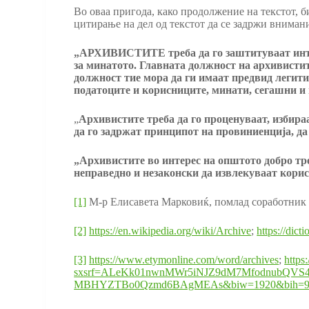
Во оваа пригода, како продолжение на текстот, б
цитирање на дел од текстот да се задржи внимани
„
АРХИВИСТИТЕ треба да го заштитуваат интегр
за минатото. Главната должност на архивистит
должност тие мора да ги имаат предвид легити
податоците и корисниците, минати, сегашни и 
„
Архивистите треба да го проценуваат, избира
да го задржат принципот на провиниенција, да
„
Архивистите во интерес на општото добро треб
неправедно
и незаконски
да извлекуваат корист
[1]
М-р Елисавета Марковиќ, помлад соработни
[2]
https://en.wikipedia.org/wiki/Archive
;
https://dict
[3]
https://www.etymonline.com/word/archives
;
https
sxsrf=ALeKk01nwnMWr5iNJZ9dM7MfodnubQVS4
MBHYZTBo0Qzmd6BAgMEAs&biw=1920&bih=9