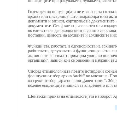
последиците при ракувањето, чувањето, заштитат
Голем дел од популацијата не е запозната со знач
архива или писарница, што подразбира низа акт
документи и записи, сортирање на документите,
документите. Секој влезен, излелезен или издаде
во единствена деловодна книга, со што се остава
постапки, дејноста на архивите и архивските инс
Функцијата, работата и одговорноста на архивит
работењето, делувањето и функционирањето на 
активности кои имаат примарна улога во постое
организам“, записи кои се одвоени и избрани за
Според етимиологијата првите потврдени сознаниј
францускиот збор архив ‘archif’ во множина. П
од грчкиот збор „археон“ или „јавен запис“. Збо
водење евиденција и записи за владеењето или в
Шематски приказ на етимиологијата на зборот А