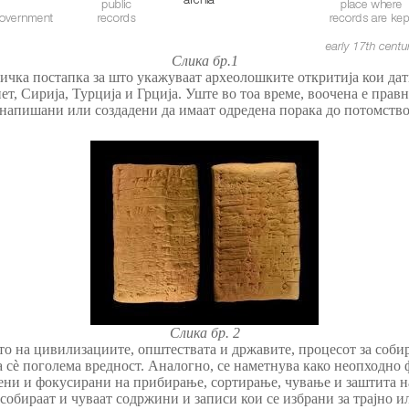
Слика бр.1
чка постапка за што укажуваат археолошките откритија кои дати
т, Сирија, Турција и Грција. Уште во тоа време, воочена е прав
напишани или создадени да имаат одредена порака до потомствот
Слика бр. 2
ето на цивилизациите, општествата и државите, процесот за соб
а сè поголема вредност. Аналогно, се наметнува како неопходно
ени и фокусирани на прибирање, сортирање, чување и заштита на
 собираат и чуваат содржини и записи кои се избрани за трајно