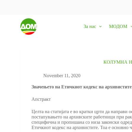
S
k
i
p
За нас
МОДОМ
t
o
c
o
n
t
e
КОЛУМНА Н
n
t
November 11, 2020
Значењето на Етичкиот кодекс на архивистите
Апстракт
Целта на статијата е во кратки црти да направи 
постапувањето на архивските работници при раку
специфична и пропишана со низа законски одредб
Етичкиот кодекс на архивистите. Тоа е основно 