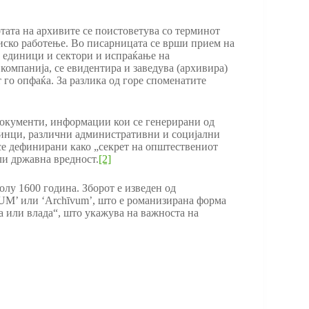
ботата на архивите се поистоветува со терминот
иско работење. Во писарницата се врши прием на
 единици и сектори и испраќање на
 компанија, се евидентира и заведува (архивира)
т го опфаќа. За разлика од горе споменатите
 документи, информации кои се генерирани од
динци, различни административни и социјални
се дефинирани како „секрет на општествениот
ли државна вредност.
[2]
олу 1600 година. Зборот е изведен од
ĪUM’ или ‘Archīvum’, што е романизирана форма
ја или влада“, што укажува на важноста на