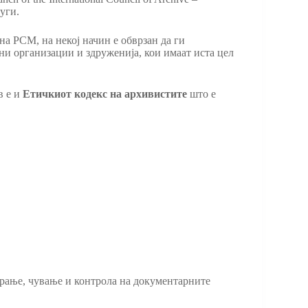
уги.
а РСМ, на некој начин е обврзан да ги
ни организации и здруженија, кои имаат иста цел
в е и
Етичкиот кодекс на архивистите
што е
ирање, чување и контрола на документарните