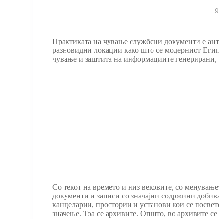
Практиката на чување службени документи е анти
разновидни локации како што се модерниот Египе
чување и заштита на информациите генерирани, 
Со текот на времето и низ вековите, со менувањ
документи и записи со значајни содржини добив
канцеларии, простории и установи кои се посвет
значење. Тоа се архивите. Општо, во архивите се