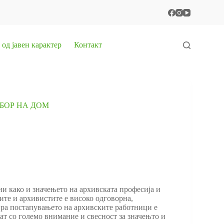
од јавен карактер
Контакт
БОР НА ДОМ
ии како и значењето на архивската професија и
ите и архивистите е високо одговорна,
ира постапувањето на архивските работници е
ат со големо внимание и свесност за значењто и