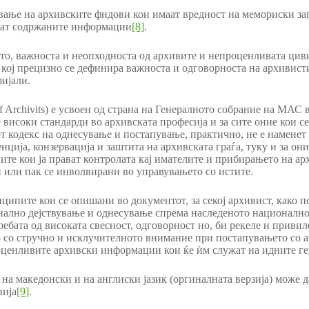
ање на архивските фндови кои имаат вредност на мемориски зап
стат содржаните информации
[8]
.
ето, важноста и неопходноста од архивите и непроценливата цив
о кој прецизно се дефинира важноста и одговорноста на архивист
ијали.
of Archivits) е усвоен од страна на Генералното собрание на МАС 
 високи стандарди во архивската професија и за сите оние кои с
т кодекс на однесување и постапување, практично, не е наменет 
нција, конзервација и заштита на архивската граѓа, туку и за он
те кои ја прават контролата кај имателите и прибирањето на ар
и или пак се инволвирани во управувањето со истите.
ципите кои се опишани во документот, за секој архивист, како 
онално дејствување и однесување спрема наследеното национално,
ребата од високата свесност, одговорност но, би рекеле и приви
 со стручно и исклучителното внимание при постапувањето со 
роценливите архивски информации кои ќе ѝм служат на идните г
на македонски и на англиски јазик (оргиналната верзија) може д
нија
[9]
.