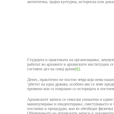
автентична, трајна културна, историска или док
Студијата и практиката на организирање, зачуву
работат во архивите и архивските институции се
составен дел на секој архив
[6]
.
Денес, практично не постои земја која нема нац
‘рбетот на една држава, особено ако се земе пре
промени кои се поврзани со историјата и постоењ
Архивските записи се секогаш уникатни и единс
манипулирање и евидентирање, сместувањето и ч
постапки и процедури, кои ќе обезбедат физичка 
Објавувањето на архивските записи и документи 