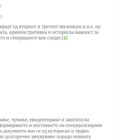
раат од вториот и третиот милениум п.н.е. на
ната, административна и историска важност за
о и генерациите кои следат.
[4]
ирање, чување, евидентирање и заштита на
 формирањето и постоењето на специјализирани
 документи кои се од историско и трајно
 или долгорочно зачувување поради нивната