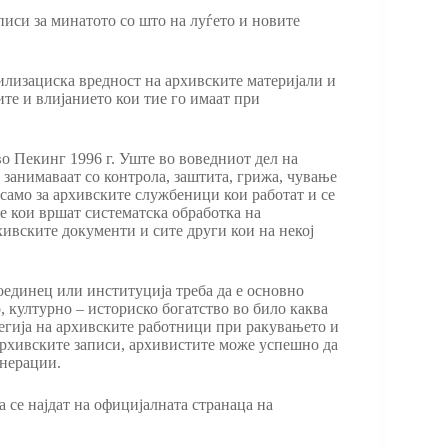
иси за минатото со што на луѓето и новите
илизациска вредност на архивските материјали и
ите и влијанието кои тие го имаат при
во Пекинг 1996 г. Уште во воведниот дел на
е занимаваат со контрола, заштита, грижа, чување
само за архивските службеници кои работат и се
ие кои вршат систематска обработка на
хивските документи и сите други кои на некој
поединец или институција треба да е основно
 културно – историско богатство во било каква
легија на архивските работници при ракувањето и
архивските записи, архивистите може успешно да
енерации.
а се најдат на официјалната странаца на