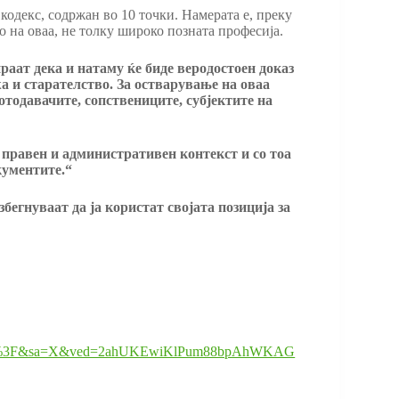
кодекс, содржан во 10 точки. Намерата е, преку
о на оваа, не толку широко позната професија.
аат дека и натаму ќе биде веродостоен доказ
а и старателство. За остварување на оваа
тодавачите, сопствениците, субјектите на
 правен и административен контекст и со тоа
кументите.
“
бегнуваат да ја користат својата позиција за
rom%3F&sa=X&ved=2ahUKEwiKlPum88bpAhWKAG