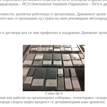
дизација – ИСО (International Standards Organization – ISO) и др
рхивисти, архивски работници и организации, Државниот архив н
тите кои се пропишани од страна на овие реномирани меѓународ
и и договори кои ги има прифатено и поддржано Државнит архи
Слика бр.
4
лци кои работат на организирано собирање, селектирање, склад
оради својата трајна вредност се детерминирани како архивски.