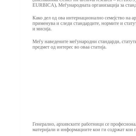
EURBICA), Меѓународната организација за стандар
Како дел од ова интернационално семејство на а
применува и следи стандардите, нормите и стату
и мисија.
Меѓу наведените меѓународни стандарди, статут
предмет од интерес во оваа статија.
Генерално, архивските работници се професиона
материјали и информациите кои ги содржат кои п