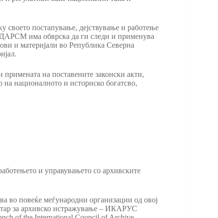
у своето постапување, дејствување и работење
а, ДАРСМ има обврска да ги следи и применува
дови и материјали во Република Северна
ијал.
и примената на поставените законски акти,
о на националното и историско богатсво,
работењето и управувањето со архивските
ува во повеќе меѓународни организации од овој
центар за архивско истражување – ИКАРУС
h of the International Council of Archive –