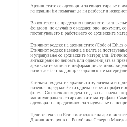
Архивистите се одговорни за евидентирање и чув
генерации ѝм помагаат да ги разберат и искори
Во контекст на предходно наведеното, за значењ
фондови, не случајно е издаден овој документ, с
постапувањето и работењето со архивските матер
Етичкиот кодекс на архивистите (Code of Ethics 
Етичкиот кодекс наведена е целта за поставување
и управување со архивските материјали. Етичкио
ангажирани во депоата или одделенијата за преве
архивските записи и информации, за инволвирани
начин доаѓаат во допир со архивските материјал
Етичкиот кодекс на архивистите, начелата и прин
начело според кое ќе го одредат своето професи
форма. Со етичкиот кодекс се дава на знаење пот
манипулирањето со архивските материјали. Само
одговорат на предизвикот за зачувување на неп
Целиот текст на Етичкиот кодекс на архивистите 
Државниот архив на Република Северна Македо