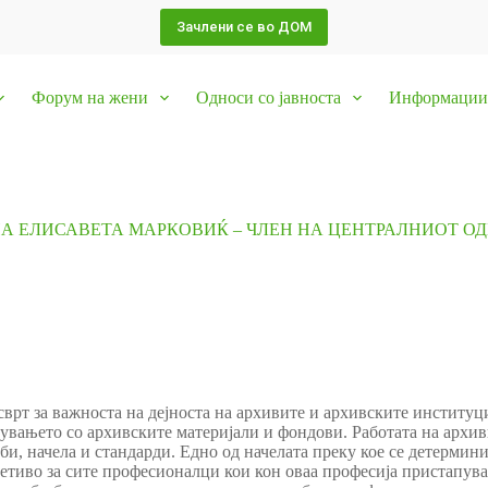
Зачлени се во ДОМ
Форум на жени
Односи со јавноста
Информации 
А ЕЛИСАВЕТА МАРКОВИЌ – ЧЛЕН НА ЦЕНТРАЛНИОТ ОД
осврт за важноста на дејноста на архивите и архивските институц
вањето со архивските материјали и фондови. Работата на архив
и, начела и стандарди. Едно од начелата преку кое се детермин
четиво за сите професионалци кои кон оваа професија пристапува