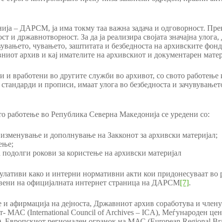
ја – ДАРСМ, ја има токму таа важна задача и одговорност. Прек
 и државнотворност. За да ја реализира својата значајна улог
авувањето, чувањето, заштитата и безбедноста на архивските фон
вниот архив и кај имателите на архивскиот и документарен матер
 и вработени во другите служби во архивот, со свото работење 
стандарди и прописи, имаат улога во безбедноста и зачувувањет
о работење во Република Северна Македонија се уредени со:
а изменување и дополнување на Закконот за архивски материјал;
ење;
 подолги рокови за користење на архивски материјал
гулативи како и интерни нормативни акти кои придонесуваат во 
јавени на официјалната интернет страница на ДАРСМ
[7]
.
е и афирмација на дејноста, Државниот архив соработува и член
- МАС (International Council of Archives – ICA), Меѓународен 
US), Европскиот регионален огранок на МАС (European Regional Branc