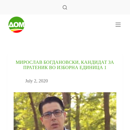
S
k
i
p
t
o
c
o
n
t
e
МИРОСЛАВ БОГДАНОВСКИ, КАНДИДАТ ЗА
n
ПРАТЕНИК ВО ИЗБОРНА ЕДИНИЦА 1
t
July 2, 2020