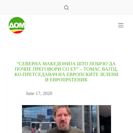
S
k
i
p
t
o
c
o
n
t
e
“СЕВЕРНА МАКЕДОНИЈА ШТО ПОБРЗО ДА
n
ПОЧНЕ ПРЕГОВОРИ СО ЕУ” – ТОМАС ВАЈТЦ,
t
КО-ПРЕТСЕДАВАЧ НА ЕВРОПСКИТЕ ЗЕЛЕНИ
И ЕВРОПРАТЕНИК
June 17, 2020