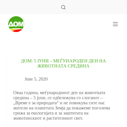
S
k
i
p
t
o
c
o
n
t
e
ДОМ: 5 ЈУНИ – МЕЃУНАРОДЕН ДЕН НА
n
ЖИВОТНАТА СРЕДИНА
t
June 5, 2020
Оваа година, меѓународниот ден на животната
средина – 5 јуни, се одбележува со слоганот –
„Време е за природата“ и не повикува сите нас
жители на планетата Земја да покажеме поголема
грижа за екологијата и за заштитата на
животинскиот и растителниот свет.