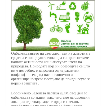
Одбележувањето на светскиот ден на животната
средина е повод уште еднаш да ги преиспитаме
нашите активности кои нанесуват штета на
природата. Природата која ни обезбедува се што
ни е потребно, е загрозена од најразлични
влијанија и секој од нас поединечно и
организирано треба постојано да придонесува за
нејзина заштита .
Вообичаено Зелената партија ДОМ овој ден го
одбележува со акции, како чистење на одредени
локации од отпад, садење дрвја и цвеќиња,
ослободување на заробените во бетон дрвја.