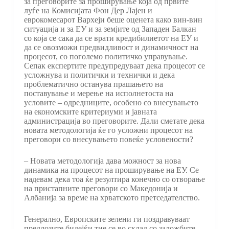
за преговорите за проширување која од првите
луѓе на Комисијата Фон Дер Лајен и
еврокомесарот Вархеји беше оценета како вин-вин
ситуација и за ЕУ и за земјите од Западен Балкан
со која се сака да се врати кредибилиетот на ЕУ и
да се овозможи предвидливост и динамичност на
процесот, со поголемо политичко управување.
Сепак експертите предупредуваат дека процесот се
усложнува и политички и технички и дека
проблематично останува прашањето на
поставување и мерење на исполнетоста на
условите – одредниците, особено со внесувањето
на економските критериуми и јавната
администрација во преговорите. Дали сметате дека
новата методологија ќе го усложни процесот на
преговори со внесувањето повеќе условености?
– Новата методологија дава можност за нова
динамика на процесот на проширување на ЕУ. Се
надевам дека тоа ќе резултира конечно со отворање
на пристапните преговори со Македонија и
Албанија за време на хрватското претседателство.
Генерално, Европските зелени ги поздравуваат
предлозите бидејќи тие се во склад со заложбите