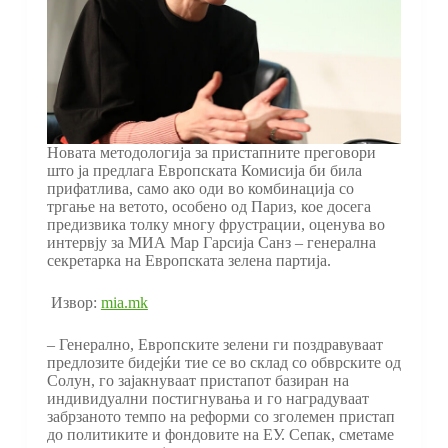
Новата методологија за пристапните преговори
што ја предлага Европската Комисија би била
прифатлива, само ако оди во комбинација со
тргање на ветото, особено од Париз, кое досега
предизвика толку многу фрустрации, оценува во
интервју за МИА Мар Гарсија Санз – генерална
секретарка на Европската зелена партија.
Извор:
mia.mk
– Генерално, Европските зелени ги поздравуваат
предлозите бидејќи тие се во склад со обврските од
Солун, го зајакнуваат пристапот базиран на
индивидуални постигнувања и го наградуваат
забрзаното темпо на реформи со зголемен пристап
до политиките и фондовите на ЕУ. Сепак, сметаме