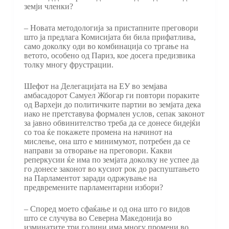
земји членки?
– Новата методологија за пристапните преговори
што ја предлага Комисијата би била прифатлива,
само доколку оди во комбинација со тргање на
ветото, особено од Париз, кое досега предизвика
толку многу фрустрации.
Шефот на Делегацијата на ЕУ во земјава
амбасадорот Самуел Жбогар ги повтори пораките
од Вархеји до политичките партии во земјата дека
иако не претстaвува формален услов, сепак законот
за јавно обвинителство треба да се донесе бидејќи
со тоа ќе покажете промена на начинот на
мислење, она што е минимумот, потребен да се
направи за отворање на преговори. Какви
реперкусии ќе има по земјата доколку не успее да
го донесе законот во кусиот рок до распуштањето
на Парламентот заради одржување на
предвремените парламентарни избори?
– Според моето сфаќање и од она што го видов
што се случува во Северна Македонија во
изминатите три години има многу промени во