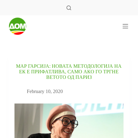
S
k
i
p
t
o
c
o
n
t
e
МАР ГАРСИJА: НОВАТА МЕТОДОЛОГИЈА НА
n
ЕК Е ПРИФАТЛИВА, САМО АКО ГО ТРГНЕ
t
ВЕТОТО ОД ПАРИЗ
February 10, 2020