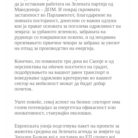
да ја истакнам работата на Зелената партија од
Македонија – ДОМ. И покрај скромната
застапеност во Парламентот, благодарение на
нивната постојаност, донесени се важни одлуки
кои ја прават основата за поголема одржливост на
земјата: за урбаното зеленило, забраната на
рудници со површински ископи, и од неодмана
преземањето првични чекори за забрана за увозот
на отпад за производство на енергија.
Конечно, по поминати три дена во Скопје и од
перспектива на обичен посетител на градот,
подобрувањето на вашиот јавен транспорт и
воведување одржливи критериуми во вашиот
сектор на мобилност можат да бидат добар
почеток.
Уште повеќе, секој аспект на бизнис секторот има
голем потенцијал за енергетска ефикасност или
иновативност, станувајќи еколошки.
Европската унија подготвува пакет на проекти за
животна средина на Зелената агенда за земјите од
Западен Балкан кој е доставен во ЕП според кој