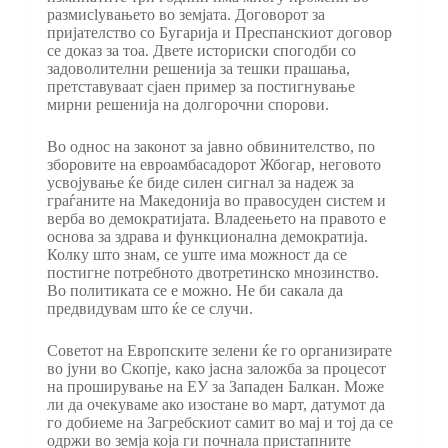
размисlувањето во земјата. Договорот за
пријателство со Бугарија и Преспанскиот договор
се доказ за тоа. Двете историски спогодби со
задоволителни решенија за тешки прашања,
претставуваат сјаен пример за постигнување
мирни решенија на долгорочни спорови.
Во однос на законот за јавно обвинителство, по
зборовите на евроамбасадорот Жбогар, неговото
усвојување ќе биде силен сигнал за надеж за
граѓаните на Македонија во правосуден систем и
верба во демократијата. Владеењето на правото е
основа за здрава и функционална демократија.
Колку што знам, се уште има можност да се
постигне потребното двотретинско мнозинство.
Во политиката се е можно. Не би сакала да
предвидувам што ќе се случи.
Советот на Европските зелени ќе го организирате
во јуни во Скопје, како јасна заложба за процесот
на проширување на ЕУ за Западен Балкан. Може
ли да очекуваме ако изостане во март, датумот да
го добиеме на Загребскиот самит во мај и тој да се
одржи во земја која ги почнала пристапните