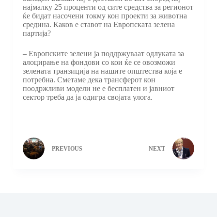
најмалку 25 проценти од сите средства за регионот
ќе бидат насочени токму кон проекти за животна
средина. Каков е ставот на Европската зелена
партија?
– Европските зелени ја поддржуваат одлуката за
алоцирање на фондови со кои ќе се овозможи
зелената транзиција на нашите општества која е
потребна. Сметаме дека трансферот кон
поодржливи модели не е бесплатен и јавниот
сектор треба да ја одигра својата улога.
PREVIOUS
NEXT