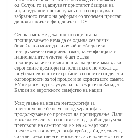
од Солун, го зајакнуваат пристапот базиран на
индивидуални постигнувања и го наградуваат
забрзаното темпо на реформи со зголемен пристап
до политиките и фондовите на ЕУ.
Сепак, сметаме дека политизацијата на
проширувањето нема да се одвива без ризик
бидејќи тоа може да ги охрабри обидите за
поигрување со национализмот, ксенофобијата и
националните чувства. Факт е дека
проширувањето никогаш нема да добие замав, ако
европските креатори на политиките не можат да
ги убедат европските граѓани за нашите споделени
одговорности за тој процес и за користа што самата
ЕУ ќе ја има од вклучување на земјите од Западен
Балкан во европското семејство на нации.
Усвојување на новата методологија за
пристапување беше услов од Франција за
продолжување со процесот на проширување. Дали
може да се очекува нашата земја да добие датум за
преговори на самитот на ЕУ на 26 март кога
предложената методологија треба да биде усвоена,
со оглед дека треба едногласно да се донесе од сите