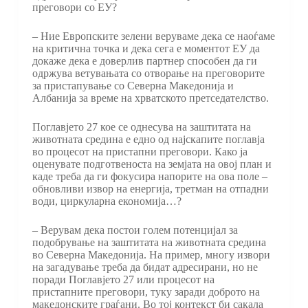
преговори со ЕУ?
– Ние Европските зелени веруваме дека се наоѓаме
на критична точка и дека сега е моментот ЕУ да
докаже дека е доверлив партнер способен да ги
одржува ветувањата со отворање на преговорите
за пристапување со Северна Македонија и
Албанија за време на хрватското претседателство.
Поглавјето 27 кое се однесува на заштитата на
животната средина е едно од најскапите поглавја
во процесот на пристапни преговори. Како ја
оценувате подготвеноста на земјата на овој план и
каде треба да ги фокусира напорите на ова поле –
обновливи извор на енергија, третман на отпадни
води, циркуларна економија…?
– Верувам дека постои голем потенцијал за
подобрување на заштитата на животната средина
во Северна Македонија. На пример, многу извори
на загадување треба да бидат адресирани, но не
поради Поглавјето 27 или процесот на
пристапните преговори, туку заради доброто на
македонските граѓани. Во тој контекст би сакала