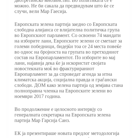
двотретинско мнозинство. Во политиката се е
можно. Не би сакала да предвидувам што ќе се
случи, вели Мар Гаесија.
Европската зелена партија заедно со Европската
слободна алијанса се влијателна политичка група
во Европскиот парламент. Со освоени 74 мандати
на изборите лани, Европските зелени се сметаат за
големи победници, бидејќи тоа се 24 места повеќе
во однос на бројноста на групата во претходниот
состав на Европарламентот. По изборите во мај
лани, најавија дека ќе ја искористат својата
новостекната моќ во фрактурираниот
Европарламент за да спроведат агенда за итна
климатска акција, социјална правда и граѓански
слободи. ДОМ како зелена партија од земјава стана
полноправна членка на Европските зелени во
ноември 2017 година.
Во продолжение е целосното интервју со
генералната секретарка на Европската зелена
партија Мар Гарсија Санз.
ЕК ја презентираше новата предлог методологија