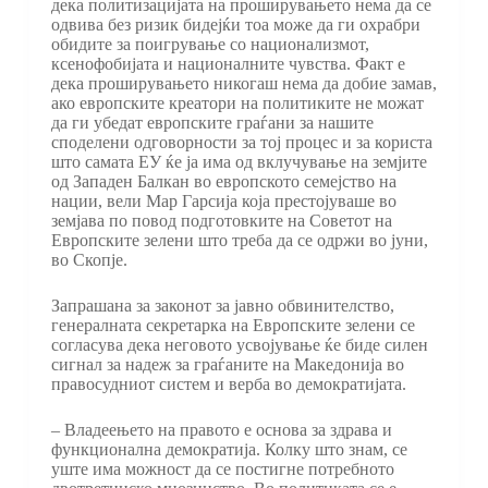
дека политизацијата на проширувањето нема да се
одвива без ризик бидејќи тоа може да ги охрабри
обидите за поигрување со национализмот,
ксенофобијата и националните чувства. Факт е
дека проширувањето никогаш нема да добие замав,
ако европските креатори на политиките не можат
да ги убедат европските граѓани за нашите
споделени одговорности за тој процес и за користа
што самата ЕУ ќе ја има од вклучување на земјите
од Западен Балкан во европското семејство на
нации, вели Мар Гарсија која престојуваше во
земјава по повод подготовките на Советот на
Европските зелени што треба да се одржи во јуни,
во Скопје.
Запрашана за законот за јавно обвинителство,
генералната секретарка на Европските зелени се
согласува дека неговото усвојување ќе биде силен
сигнал за надеж за граѓаните на Македонија во
правосудниот систем и верба во демократијата.
– Владеењето на правото е основа за здрава и
функционална демократија. Колку што знам, се
уште има можност да се постигне потребното