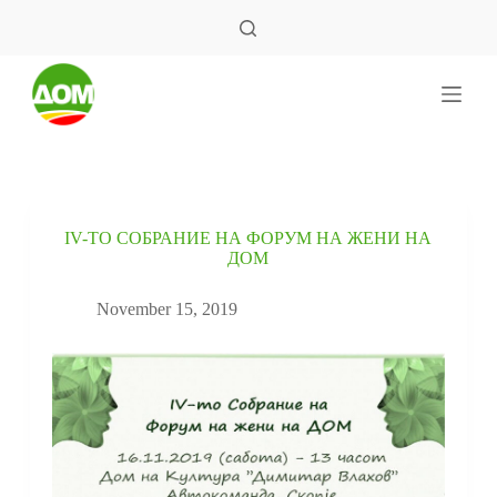
S
k
i
p
t
o
c
o
n
t
e
IV-ТО СОБРАНИЕ НА ФОРУМ НА ЖЕНИ НА
n
ДОМ
t
November 15, 2019