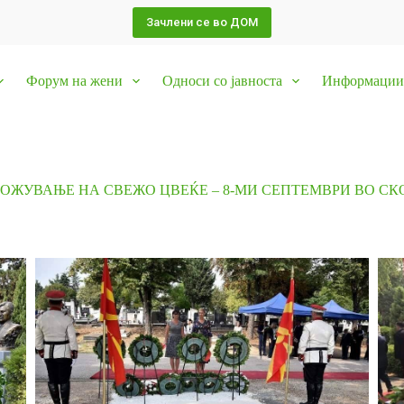
Зачлени се во ДОМ
Форум на жени
Односи со јавноста
Информации 
ОЖУВАЊЕ НА СВЕЖО ЦВЕЌЕ – 8-МИ СЕПТЕМВРИ ВО СК