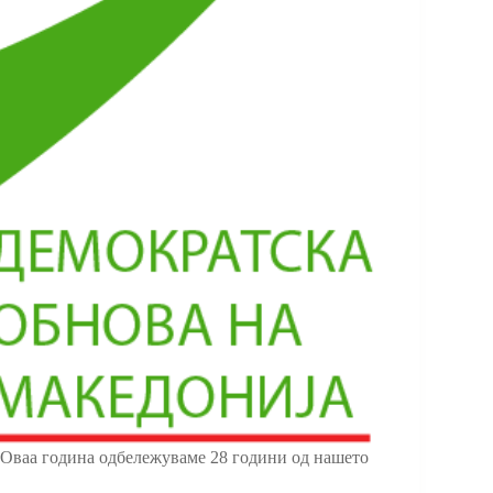
 Оваа година одбележуваме 28 години од нашето