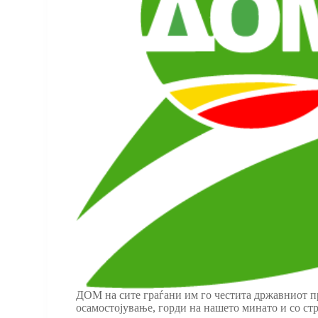
ДОМ на сите граѓани им го честита државниот п
осамостојување, горди на нашето минато и со ст