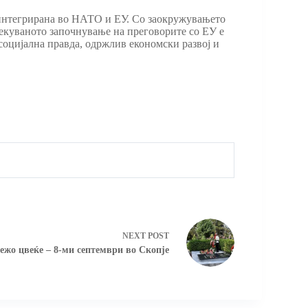
 интегрирана во НАТО и ЕУ. Со заокружувањето
екуваното започнување на преговорите со ЕУ е
 социјална правда, одржлив економски развој и
NEXT
POST
ежо цвеќе – 8-ми септември во Скопје