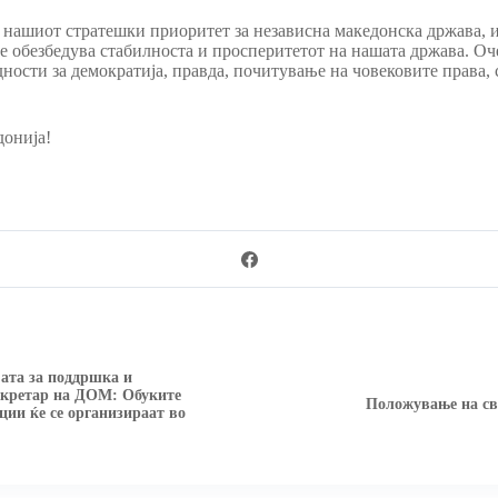
 нашиот стратешки приоритет за независна македонска држава,
е обезбедува стабилноста и просперитетот на нашата држава. Оч
ности за демократија, правда, почитување на човековите права,
донија!
ата за поддршка и
секретар на ДОМ: Обуките
Положување на св
ции ќе се организираат во