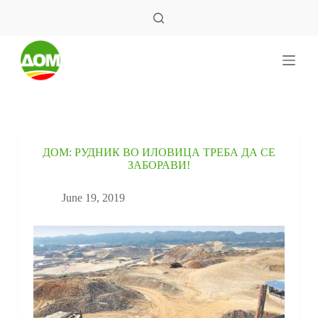
S
k
i
p
t
o
c
o
n
t
e
ДОМ: РУДНИК ВО ИЛОВИЦА ТРЕБА ДА СЕ
n
ЗАБОРАВИ!
t
June 19, 2019