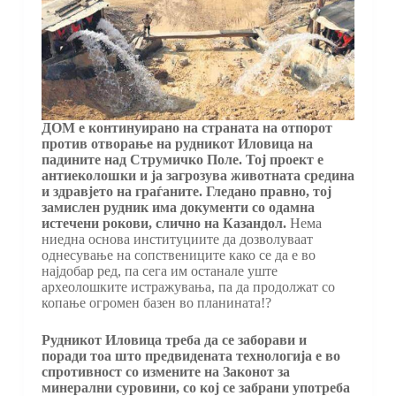
ДОМ е континуирано на страната на отпорот
против отворање на рудникот Иловица на
падините над Струмичко Поле. Тој проект е
антиеколошки и ја загрозува животната средина
и здравјето на граѓаните. Гледано правно, тој
замислен рудник има документи со одамна
истечени рокови, слично на Казандол.
Нема
ниедна основа институциите да дозволуваат
однесување на сопствениците како се да е во
најдобар ред, па сега им останале уште
археолошките истражувања, па да продолжат со
копање огромен базен во планината!?
Рудникот Иловица треба да се заборави и
поради тоа што предвидената технологија е во
спротивност со измените на Законот за
минерални суровини, со кој се забрани употреба