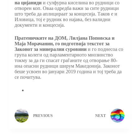
на цијаниди
и сулфурна киселина во рудници со
отворен коп. Оваа одредба важи за сите рудници
што треба да аплицираат за концесија. Таков е и
Иловица, тој е рудник во најава, без валидни
документи и концесија.
Пратеничките на ДОМ, Лилјана Поповска и
Маја Морачанин, го подготвија текстот за
Законот за минерални суровини
и го поднесоа со
група колеги од парламентарното мнозинство
токму за да ги спасат граѓаните од отворање 80-
ина опасни рудници ширум Македонија. Законот
беше усвоен во јануари 2019 година и тој треба да
се почитува.
PREVIOUS
NEXT