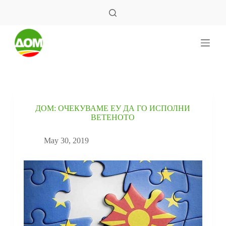
S
k
i
p
t
o
c
o
n
t
e
ДОМ: ОЧЕКУВАМЕ ЕУ ДА ГО ИСПОЛНИ
n
ВЕТЕНОТО
t
May 30, 2019