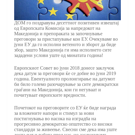
ДОМ го поздравува десеттиот позитивен извештај
од Европската Комисија за напредокот на
Македонија и препораката за започнување
преговори за пристапување кон ЕУ. Очекуваме во
јуни ЕУ да го исполни ветеното и зборот да биде
збор, зашто Македонија ги има исполнето сите
зададени услови уште од минатата година!
Европскиот Совет во јуни 2018 донесе заклучок
дека датум за преговори ќе се добие во јуни 2019
година. Евентуалното пролонгирање на датумот
би било големо разочарување за сите демократски
граѓани на Македонија, кои ги негуваат и
почитуваат европските вредности.
Почетокот на преговорите со ЕУ ќе биде награда
за вложените напори и стимул за нови
постигнувања во насока на изградба на
прогресивно демократско општество со високи
стандарди за живеење. Свесни сме дека има уште
доста пат и работа пред нас, но заслужуваме