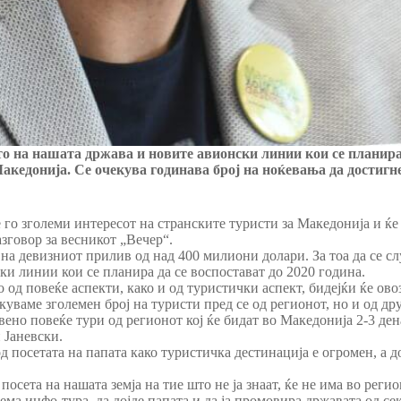
о на нашата држава и новите авионски линии кои се планира д
Македонија. Се очекува годинава број на ноќевања да достигн
го зголеми интересот на странските туристи за Македонија и ќе
зговор за весникот „Вечер“.
и на девизниот прилив од над 400 милиони долари. За тоа да се с
и линии кои се планира да се воспостават до 2020 година.
о од повеќе аспекти, како и од туристички аспект, бидејќи ќе ов
уваме зголемен број на туристи пред се од регионот, но и од друг
авено повеќе тури од регионот кој ќе бидат во Македонија 2-3 де
 Јаневски.
д посетата на папата како туристичка дестинација е огромен, а 
посета на нашата земја на тие што не ја знаат, ќе не има во рег
ма инфо-тура, да дојде папата и да ја промовира државата од сек