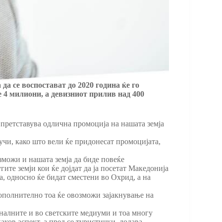
а се воспостават до 2020 година ќе го
е 4 милиони, а девизниот прилив над 400
 претставува одлична промоција на нашата земја
лучи, како што вели ќе придонесат промоцијата,
озможи и нашата земја да биде повеќе
ите земји кои ќе дојдат да ја посетат Македонија
на, односно ќе бидат сместени во Охрид, а на
дополнително тоа ќе овозможи зајакнување на
ионалните и во светските медиуми и тоа многу
аков аспект, а пред се туристички, додава