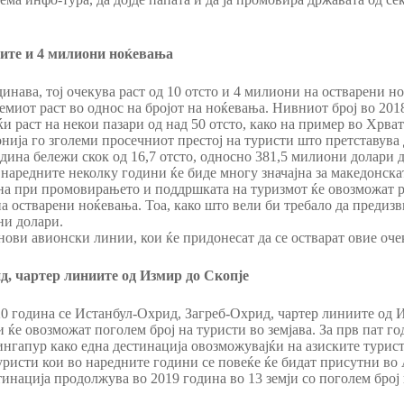
стите и 4 милиони ноќевања
динава, тој очекува раст од 10 отсто и 4 милиони на остварени н
миот раст во однос на бројот на ноќевања. Нивниот број во 2018
и раст на некои пазари од над 50 отсто, како на пример во Хрват
ија го зголеми просечниот престој на туристи што претставува
година бележи скок од 16,7 отсто, односно 381,5 милиони долари 
 наредните неколку години ќе биде многу значајна за македонска
на при промовирањето и поддршката на туризмот ќе овозможат ра
на остварени ноќевања. Тоа, како што вели би требало да предиз
ни долари.
 нови авионски линии, кои ќе придонесат да се остварат овие оч
, чартер линиите од Измир до Скопје
0 година се Истанбул-Охрид, Загреб-Охрид, чартер линиите од И
ќе овозможат поголем број на туристи во земјава. За прв пат г
ингапур како една дестинација овозможувајќи на азиските турис
уристи кои во наредните години се повеќе ќе бидат присутни во
инација продолжува во 2019 година во 13 земји со поголем бро