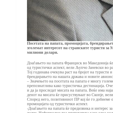
Посетата на папата, промоцијата, брендирањет
зголемат интересот на странските туристи за 
милиони долари
.
Доаѓањето на папата Франциск во Македонија ќе 
од туристички аспект, вели Љупчо Јаневски во ра
Тој годинава очекува раст на бројот на туристи 
брендирањето на нашата држава и новите авионск
– Значењето на посетата на папата е многу голем
препознатлива како туристичка дестинација. Очек
и да ја проследат мисата на папата. Веќе има нај
денот на мисата ќе присуствуваат во Скопје, вели
Според него, позитивниот ПР кој ќе го добиеме о
промоцијата од туристички аспект.
-Доаѓањето на папата ќе предизвика и интерес за 
значи. Неформално тоа претставува како една голе