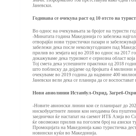
Јаневски.
Годинава се очекува раст од 10 отсто на тури
Во однос на очекувањата за бројот на туристи го
-Минатата година Македонија го забележа најголе
отворајќи нови туристички пазари и забележувајќ
забележи дека после неколкугодишен пад Македон
прилив во земјата кој во 2018 во однос на 2017 
докажуваме дека туризмот е сериозна област која
Тој смета дека успешните практики од 2018 годи
што поблиску да дојдеме од бројката 4 милиони 
очекуваме во 2019 година да надмине 400 милио
Јаневски вели дека се планира да се воспостават
Нови авиолинии Истанбул-Охрид, Загреб-Охрид
-Новите авионски линии кои се планираат до 202
нискобуџетните линии кои неодамна беа пуштени 
заеднички ќе настапат на саемот ИТБ Азија во С
ќе овозможи прилив на поголем број на азиски т
Промоцијата на Македонија како туристичка дест
новински куќи во Македонија.