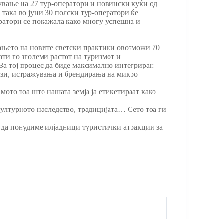
тување на 27 тур-оператори и новински куќи од
 така во јуни 30 полски тур-оператори ќе
ратори се покажала како многу успешна и
ањето на новите светски практики овозможи 70
ти го зголеми растот на туризмот и
. За тој процес да биде максимално интегриран
лизи, истражувања и брендирања на микро
ото тоа што нашата земја ја етикетираат како
културното наследство, традицијата… Сето тоа ги
 да понудиме илјадници туристички атракции за