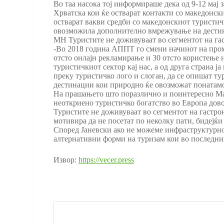
Во таа насока тој информираше дека од 9-12 мај
Хрватска кои ќе остварат контакти со македонски
остварат вакви средби со македонскиот туристич
овозможила дополнително вмрежување на дестин
МН Туристите не доживуваат во сегментот на га
-Во 2018 година АППТ го смени начинот на пром
отсто онлајн рекламирање и 30 отсто користење 
туристичкиот сектор кај нас, а од друга страна 
преку туристичко лого и слоган, да се опишат т
дестинации кои природно ќе овозможат понатамо
На прашањето што поразлично и поинтересно Маке
неоткриено туристичко богатство во Европа дово
Туристите не доживуваат во сегментот на гастро
мотивира да не посетат по неколку пати, бидејќи
Според Јаневски ако не можеме инфраструктурно
алтернативни форми на туризам кои во последнив
Извор:
https://vecer.press