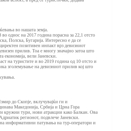
оќевања во нашата земја.
 во однос на 2017 година порасна за 22,1 отсто
ска, Полска, Бугарија. Интересно е да се
 директен позитивен инпакт врз девизниот
девизен прилив. Тоа е многу значајно затоа што
та економија, вели Јаневски.
ст на туристите и во 2019 година од 10 отсто и
вика зголемување на девизниот прилив кој што
екувања.
змир до Скопје, вклучувајќи ги и
одинава Македонија, Србија и Црна Гора
ти кружни тури, нови атракции како Балкан. Ова
 Адриатик регионот, подвлече Јаневски.
ј на информативни патувања на тур-оператори и