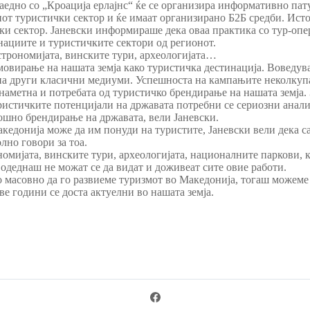
 заедно со „Кроација ерлајнс“ ќе се организира информативно па
от туристички сектор и ќе имаат организирано Б2Б средби. Исто
ки сектор. Јаневски информираше дека оваа практика со тур-опе
ациите и туристичките сектори од регионот.
строномијата, винските тури, археологијата…
овирање на нашата земја како туристичка дестинација. Воведув
на други класични медиуми. Успешноста на кампањите неколкупа
ја наметна и потребата од туристичко брендирање на нашата земја
уристичките потенцијали на државата потребни се сериозни ана
шно брендирање на државата, вели Јаневски.
донија може да им понуди на туристите, Јаневски вели дека сам
лно говори за тоа.
номијата, винските тури, археологијата, националните паркови, 
 одеднаш не можат се да видат и доживеат сите овие работи.
 масовно да го развиеме туризмот во Македонија, тогаш можеме
е години се доста актуелни во нашата земја.