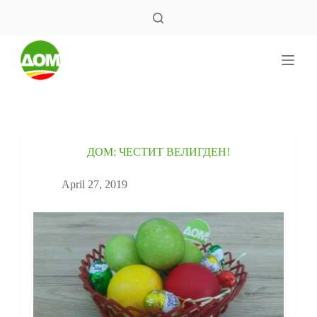
S
k
i
p
t
o
c
o
n
t
e
ДОМ: ЧЕСТИТ ВЕЛИГДЕН!
n
t
April 27, 2019