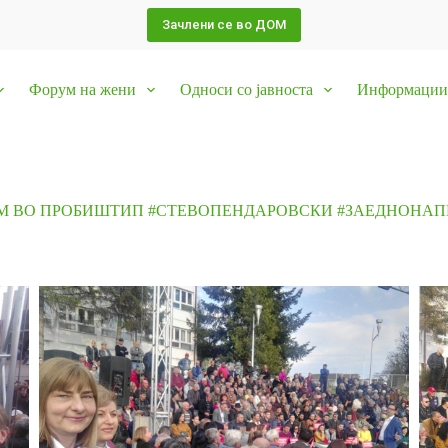
Зачлени се во ДОМ
Форум на жени
Односи со јавноста
Информации 
М ВО ПРОБИШТИП #СТЕВОПЕНДАРОВСКИ #ЗАЕДНОНАП