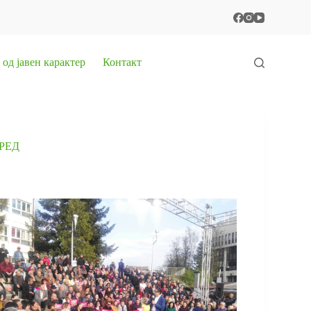
од јавен карактер
Контакт
РЕД