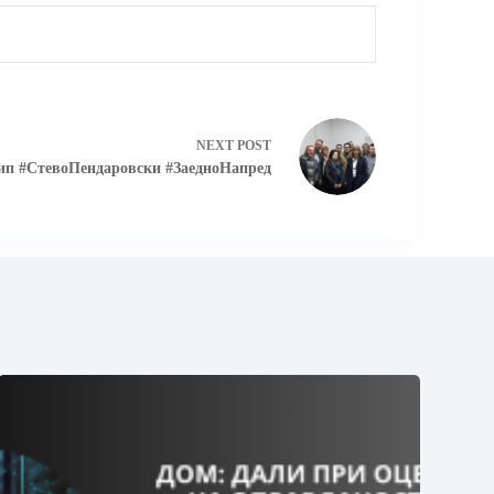
NEXT
POST
п #СтевоПендаровски #ЗаедноНапред