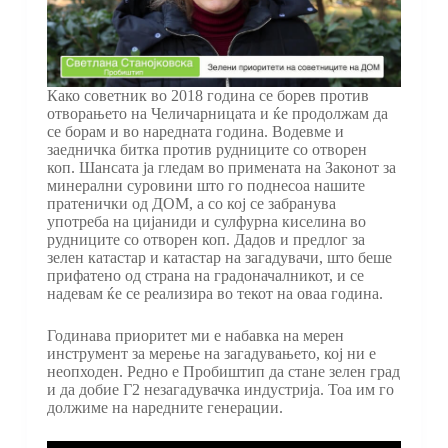
Како советник во 2018 година се борев против
отворањето на Челичарницата и ќе продолжам да
се борам и во наредната година. Водевме и
заедничка битка против рудниците со отворен
коп. Шансата ја гледам во примената на Законот за
минерални суровини што го поднесоа нашите
пратенички од ДОМ, а со кој се забранува
употреба на цијаниди и сулфурна киселина во
рудниците со отворен коп. Дадов и предлог за
зелен катастар и катастар на загадувачи, што беше
прифатено од страна на градоначалникот, и се
надевам ќе се реализира во текот на оваа година.
Годинава приоритет ми е набавка на мерен
инструмент за мерење на загадувањето, кој ни е
неопходен. Редно е Пробиштип да стане зелен град
и да добие Г2 незагадувачка индустрија. Тоа им го
должиме на наредните генерации.