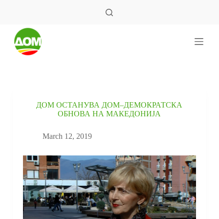
S
k
i
p
t
o
c
o
n
t
e
ДОМ ОСТАНУВА ДОМ–ДЕМОКРАТСКА
n
ОБНОВА НА МАКЕДОНИЈА
t
March 12, 2019