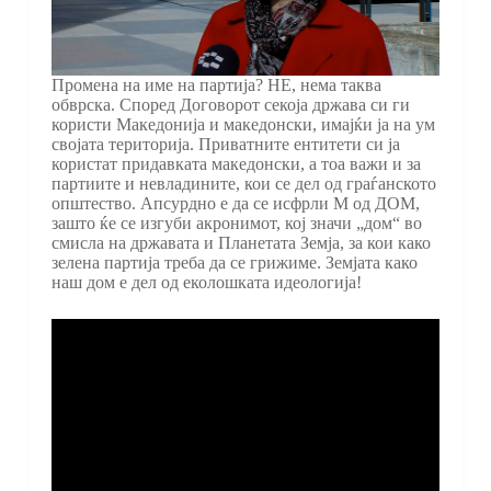
Промена на име на партија? НЕ, нема таква
обврска. Според Договорот секоја држава си ги
користи Македонија и македонски, имајќи ја на ум
својата територија. Приватните ентитети си ја
користат придавката македонски, а тоа важи и за
партиите и невладините, кои се дел од граѓанското
општество. Апсурдно е да се исфрли М од ДОМ,
зашто ќе се изгуби акронимот, кој значи „дом“ во
смисла на државата и Планетата Земја, за кои како
зелена партија треба да се грижиме. Земјата како
наш дом е дел од еколошката идеологија!